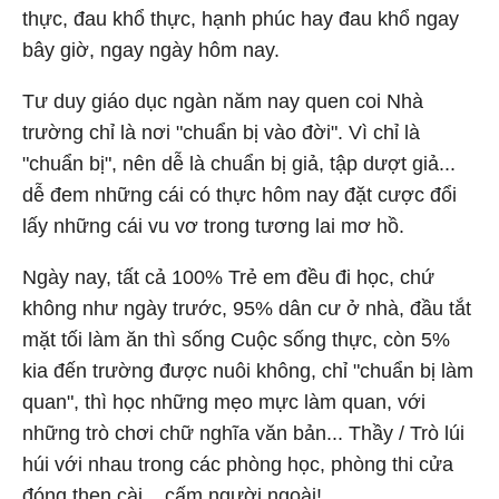
thực, đau khổ thực, hạnh phúc hay đau khổ ngay
bây giờ, ngay ngày hôm nay.
Tư duy giáo dục ngàn năm nay quen coi Nhà
trường chỉ là nơi "chuẩn bị vào đời". Vì chỉ là
"chuẩn bị", nên dễ là chuẩn bị giả, tập dượt giả...
dễ đem những cái có thực hôm nay đặt cược đổi
lấy những cái vu vơ trong tương lai mơ hồ.
Ngày nay, tất cả 100% Trẻ em đều đi học, chứ
không như ngày trước, 95% dân cư ở nhà, đầu tắt
mặt tối làm ăn thì sống Cuộc sống thực, còn 5%
kia đến trường được nuôi không, chỉ "chuẩn bị làm
quan", thì học những mẹo mực làm quan, với
những trò chơi chữ nghĩa văn bản... Thầy / Trò lúi
húi với nhau trong các phòng học, phòng thi cửa
đóng then cài... cấm người ngoài!