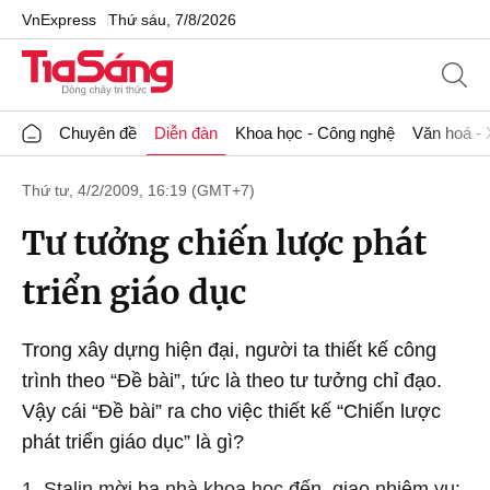
VnExpress
Thứ sáu, 7/8/2026
Chuyên đề
Diễn đàn
Khoa học - Công nghệ
Văn hoá - 
Thứ tư, 4/2/2009, 16:19 (GMT+7)
Tư tưởng chiến lược phát
triển giáo dục
Trong xây dựng hiện đại, người ta thiết kế công
trình theo “Đề bài”, tức là theo tư tưởng chỉ đạo.
Vậy cái “Đề bài” ra cho việc thiết kế “Chiến lược
phát triển giáo dục” là gì?
1.
Stalin mời ba nhà khoa học đến, giao nhiệm vụ: