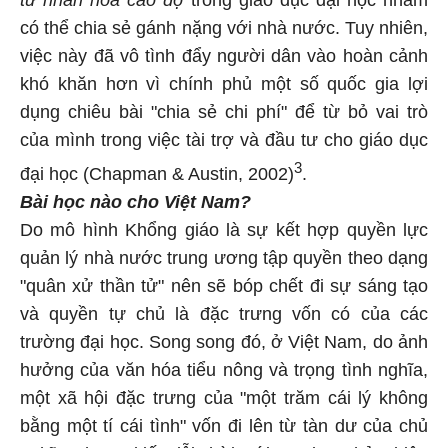
tư nhân hóa cao độ
trong giáo dục đại học nhằm
có thể chia sẻ gánh nặng với nhà nước. Tuy nhiên,
việc này đã vô tình đẩy người dân vào hoàn cảnh
khó khăn hơn vì chính phủ một số quốc gia lợi
dụng chiêu bài "chia sẻ chi phí" để từ bỏ vai trò
của mình trong việc tài trợ và đầu tư cho giáo dục
3
đại học (Chapman & Austin, 2002)
.
Bài học nào cho Việt Nam?
Do mô hình Khổng giáo là sự kết hợp quyền lực
quản lý nhà nước trung ương tập quyền theo dạng
"quân xử thần tử" nên sẽ bóp chết đi sự sáng tạo
và quyền tự chủ là đặc trưng vốn có của các
trường đại học. Song song đó, ở Việt Nam, do ảnh
hưởng của văn hóa tiểu nông và trọng tình nghĩa,
một xã hội đặc trưng của "một trăm cái lý không
bằng một tí cái tình" vốn đi lên từ tàn dư của chủ