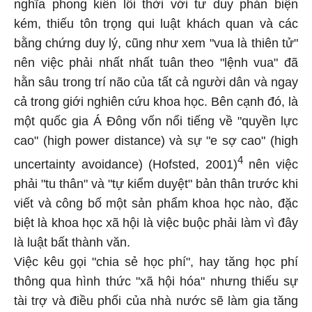
nghĩa phong kiến lỗi thời với tư duy phản biện
kém, thiếu tôn trọng qui luật khách quan và các
bằng chứng duy lý, cũng như xem "vua là thiên tử"
nên việc phải nhất nhất tuân theo "lệnh vua" đã
hằn sâu trong trí não của tất cả người dân và ngay
cả trong giới nghiên cứu khoa học. Bên cạnh đó, là
một quốc gia Á Đông vốn nổi tiếng về "quyền lực
cao" (high power distance) và sự "e sợ cao" (high
4
uncertainty avoidance) (Hofsted, 2001)
nên việc
phải "tu thân" và "tự kiểm duyệt" bản thân trước khi
viết và công bố một sản phẩm khoa học nào, đặc
biệt là khoa học xã hội là việc buộc phải làm vì đây
là luật bất thành văn.
Việc kêu gọi "chia sẻ học phí", hay tăng học phí
thông qua hình thức "xã hội hóa" nhưng thiếu sự
tài trợ và điều phối của nhà nước sẽ làm gia tăng