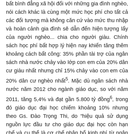
bất bình đẳng xã hội đối với những gia đình nghèo,
nói cách khác là cùng một mức học phí cho tất cả
các đối tượng mà không căn cứ vào mức thu nhập
và hoàn cảnh gia đình sẽ dẫn đến hiện tượng lấy
của người nghèo... chia cho người giàu. Chính
sách học phí bất hợp lý hiện nay khiến tăng thêm
khoảng cách bất công: 35% phần tài trợ của ngân
sách nhà nước chảy vào lớp con em của 20% dân
cư giàu nhất nhưng chỉ 15% chảy vào con em của
5
20% dân cư nghèo nhất
. Mặc dù ngân sách nhà
nước năm 2012 cho ngành giáo dục, so với năm
6
2011, tăng 5,4% và đạt gần 5.800 tỷ đồng
, trong
đó giáo dục đại học chiếm khoảng 10% nhưng
theo Gs. Đào Trọng Thi, do "hiệu quả sử dụng
nguồn lực đầu tư cho giáo dục đại học còn hạn
chế và cụ thể là cơ chế phân bổ kinh phí từ ngân