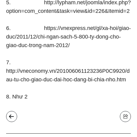
5. http://lypham.net/joomla/index.php?
option=com_content&task=view&id=226&Itemid=2
6. https://vnexpress.net/gl/xa-hoi/giao-
duc/2011/12/chi-ngan-sach-5-800-ty-dong-cho-
giao-duc-trong-nam-2012/
7.
http://vneconomy.vn/201006061123236P0C9920/d
au-tu-cho-giao-duc-dai-hoc-dang-bi-chia-nho.htm
8. Như 2