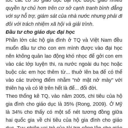
tức các cơ sở giáo dục đại học được giao nhiều
quyền tự chủ hơn trên cơ sở cạnh tranh bình đẳng
với sự hỗ trợ, giám sát của nhà nước nhưng phải đi
đôi với trách nhiệm xã hội và giải trình
.
Đầu tư cho giáo dục đại học
Phần lớn các hộ gia đình ở TQ và Việt Nam đều
muốn đầu tư cho con em mình được vào đại học
nên không quản lao động khó nhọc để gởi con em
vào các lớp luyện thi, ra nước ngoài du học hoặc
buộc các em học thêm từ... thuở lên ba để có thể
vào các trường điểm nhằm "nở mặt nở mày" với
thiên hạ và có lẽ trên hết là để... đổi đời.
Theo thống kê TQ, vào năm 2005, chi tiêu của hộ
gia đình cho giáo dục là 35% (Rong, 2009). Ở Mỹ
là 34% cho thấy có một số nét tương đồng giữa
hai quốc gia về chi tiêu của hộ gia đình cho giáo