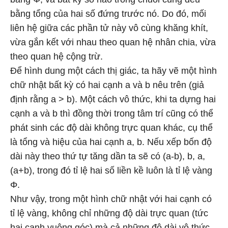
bằng tổng của hai số đứng trước nó. Do đó, mối
liên hệ giữa các phần tử này vô cùng khăng khít,
vừa gắn kết với nhau theo quan hệ nhân chia, vừa
theo quan hệ cộng trừ.
Để hình dung một cách thị giác, ta hãy vẽ một hình
chữ nhật bất kỳ có hai cạnh a và b nêu trên (giả
định rằng a > b). Một cách vô thức, khi ta dựng hai
cạnh a và b thì đồng thời trong tâm trí cũng có thể
phát sinh các độ dài không trực quan khác, cụ thể
là tổng và hiệu của hai cạnh a, b. Nếu xếp bốn độ
dài này theo thứ tự tăng dần ta sẽ có (a-b), b, a,
(a+b), trong đó tỉ lệ hai số liền kề luôn là tỉ lệ vàng
Φ.
Như vậy, trong một hình chữ nhật với hai cạnh có
tỉ lệ vàng, không chỉ những độ dài trực quan (tức
hai cạnh vuông góc) mà cả những độ dài vô thức