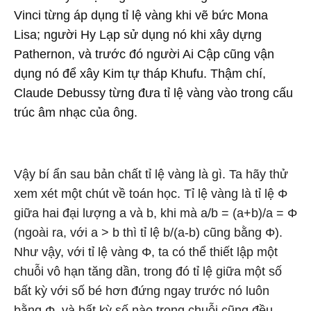
Vinci từng áp dụng tỉ lệ vàng khi vẽ bức Mona
Lisa; người Hy Lạp sử dụng nó khi xây dựng
Pathernon, và trước đó người Ai Cập cũng vận
dụng nó để xây Kim tự tháp Khufu. Thậm chí,
Claude Debussy từng đưa tỉ lệ vàng vào trong cấu
trúc âm nhạc của ông.
Vậy bí ẩn sau bản chất tỉ lệ vàng là gì. Ta hãy thử
xem xét một chút về toán học. Tỉ lệ vàng là tỉ lệ Φ
giữa hai đại lượng a và b, khi mà a/b = (a+b)/a = Φ
(ngoài ra, với a > b thì tỉ lệ b/(a-b) cũng bằng Φ).
Như vậy, với tỉ lệ vàng Φ, ta có thể thiết lập một
chuỗi vô hạn tăng dần, trong đó tỉ lệ giữa một số
bất kỳ với số bé hơn đứng ngay trước nó luôn
bằng Φ, và bất kỳ số nào trong chuỗi cũng đều