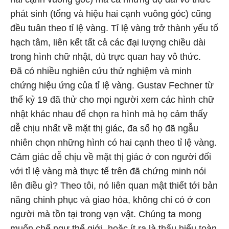
phát sinh (tổng và hiệu hai cạnh vuông góc) cũng
đều tuân theo tỉ lệ vàng. Tỉ lệ vàng trở thành yếu tố
hạch tâm, liên kết tất cả các đại lượng chiều dài
trong hình chữ nhật, dù trực quan hay vô thức.
Đã có nhiều nghiên cứu thử nghiệm và minh
chứng hiệu ứng của tỉ lệ vàng. Gustav Fechner từ
thế kỷ 19 đã thử cho mọi người xem các hình chữ
nhật khác nhau để chọn ra hình mà họ cảm thấy
dễ chịu nhất về mặt thị giác, đa số họ đã ngẫu
nhiên chọn những hình có hai cạnh theo tỉ lệ vàng.
Cảm giác dễ chịu về mặt thị giác ở con người đối
với tỉ lệ vàng mà thực tế trên đã chứng minh nói
lên điều gì? Theo tôi, nó liên quan mật thiết tới bản
năng chinh phục và giao hòa, không chỉ có ở con
người mà tồn tại trong vạn vật. Chúng ta mong
muốn chế ngự thế giới, hoặc ít ra là thấu hiểu toàn