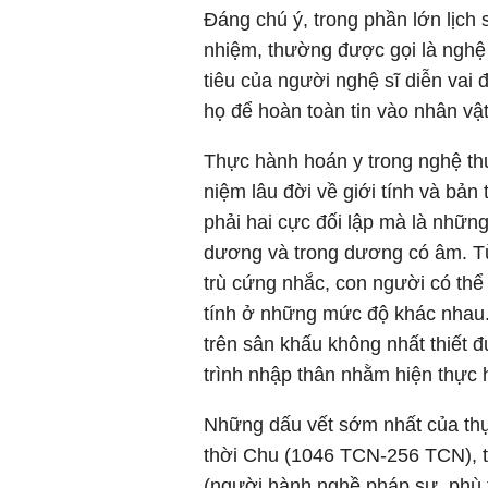
Đáng chú ý, trong phần lớn lịch 
nhiệm, thường được gọi là nghệ
tiêu của người nghệ sĩ diễn vai đ
họ để hoàn toàn tin vào nhân vật
Thực hành hoán y trong nghệ th
niệm lâu đời về giới tính và bả
phải hai cực đối lập mà là nhữn
dương và trong dương có âm. Từ
trù cứng nhắc, con người có th
tính ở những mức độ khác nhau. 
trên sân khấu không nhất thiết 
trình nhập thân nhằm hiện thực 
Những dấu vết sớm nhất của thực
thời Chu (1046 TCN-256 TCN), t
(người hành nghề pháp sư, phù t