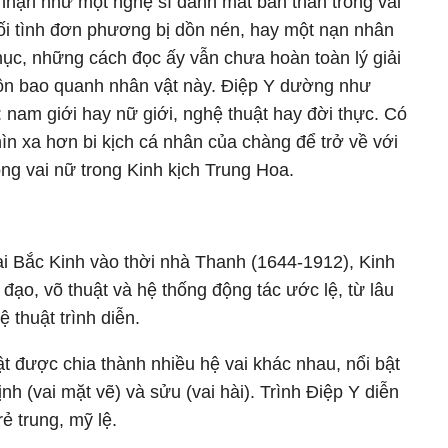
nhận như một nghệ sĩ đánh mất bản thân trong vai
ối tình đơn phương bị dồn nén, hay một nạn nhân
phục, những cách đọc ấy vẫn chưa hoàn toàn lý giải
luôn bao quanh nhân vật này. Điệp Y dường như
: nam giới hay nữ giới, nghệ thuật hay đời thực. Có
nhìn xa hơn bi kịch cá nhân của chàng để trở về với
ng vai nữ trong Kinh kịch Trung Hoa.
ại Bắc Kinh vào thời nhà Thanh (1644-1912), Kinh
 đạo, võ thuật và hệ thống động tác ước lệ, từ lâu
 thuật trình diễn.
ật được chia thành nhiều hệ vai khác nhau, nổi bật
ịnh (vai mặt vẽ) và sửu (vai hài). Trình Điệp Y diễn
rẻ trung, mỹ lệ.