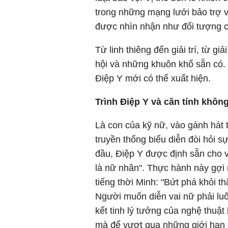
trong những mạng lưới bảo trợ 
được nhìn nhận như đối tượng của
Từ linh thiêng đến giải trí, từ g
hội và những khuôn khổ sẵn có. 
Điệp Y mới có thể xuất hiện.
Trình Điệp Y và căn tính khôn
Là con của kỹ nữ, vào gánh hát 
truyền thống biểu diễn đòi hỏi s
đầu, Điệp Y được định sẵn cho va
là nữ nhân". Thực hành này gợi
tiếng thời Minh: "Bứt phá khỏi t
Người muốn diễn vai nữ phải lu
kết tinh lý tưởng của nghệ thuậ
mà để vượt qua những giới hạn 