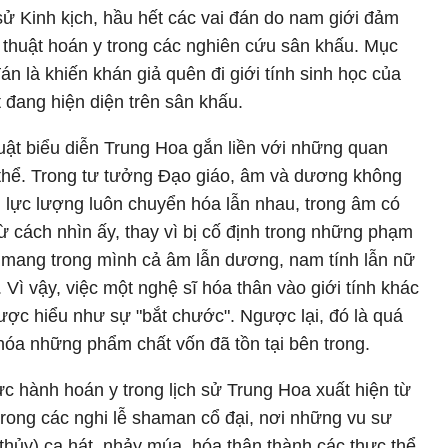
sử Kinh kịch, hầu hết các vai đán do nam giới đảm
 thuật hoán y trong các nghiên cứu sân khấu. Mục
án là khiến khán giả quên đi giới tính sinh học của
 đang hiện diện trên sân khấu.
uật biểu diễn Trung Hoa gắn liền với những quan
n thể. Trong tư tưởng Đạo giáo, âm và dương không
g lực lượng luôn chuyển hóa lẫn nhau, trong âm có
 cách nhìn ấy, thay vì bị cố định trong những phạm
ể mang trong mình cả âm lẫn dương, nam tính lẫn nữ
Vì vậy, việc một nghệ sĩ hóa thân vào giới tính khác
được hiểu như sự "bắt chước". Ngược lại, đó là quá
hóa những phẩm chất vốn đã tồn tại bên trong.
 hành hoán y trong lịch sử Trung Hoa xuất hiện từ
rong các nghi lễ shaman cổ đại, nơi những vu sư
hủy) ca hát, nhảy múa, hóa thân thành các thực thể