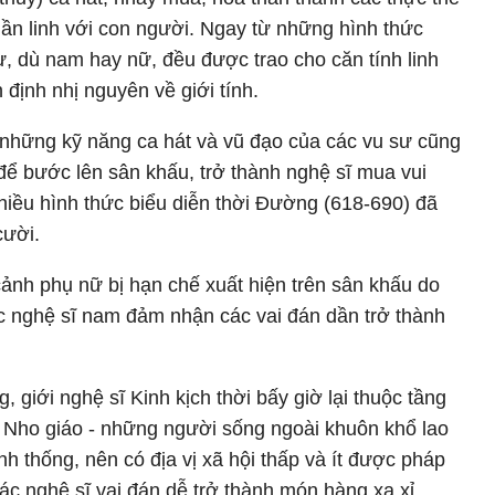
hần linh với con người. Ngay từ những hình thức
ư, dù nam hay nữ, đều được trao cho căn tính linh
 định nhị nguyên về giới tính.
m, những kỹ năng ca hát và vũ đạo của các vu sư cũng
 để bước lên sân khấu, trở thành nghệ sĩ mua vui
Nhiều hình thức biểu diễn thời Đường (618-690) đã
cười.
cảnh phụ nữ bị hạn chế xuất hiện trên sân khấu do
 nghệ sĩ nam đảm nhận các vai đán dần trở thành
giới nghệ sĩ Kinh kịch thời bấy giờ lại thuộc tầng
hội Nho giáo - những người sống ngoài khuôn khổ lao
h thống, nên có địa vị xã hội thấp và ít được pháp
 các nghệ sĩ vai đán dễ trở thành món hàng xa xỉ