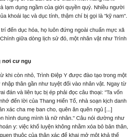
và lạm dụng ngầm của giới quyền quý. Nhiều người
 khoái lạc và dục tính, thậm chí bị gọi là "kỹ nam".
iải trí đến dục hóa, họ luôn đứng ngoài chuẩn mực xã
Chính giữa dòng lịch sử đó, một nhân vật như Trình
g nơi cư ngụ
từ khi còn nhỏ, Trình Điệp Y được đào tạo trong một
ự nhập thân gần như tuyệt đối vào nhân vật. Ngay từ
i đán và liên tục bị ép phải đọc câu thoại: "Ta vốn
 nhớ đến lời của Thang Hiển Tổ, nhà soạn kịch danh
hân xác cha mẹ ban cho, quên ăn quên ngủ [...]
ôn hình dung mình là nữ nhân." Câu nói dường như
t hoán y: việc khổ luyện không nhằm xóa bỏ bản thân,
quen thuộc của thân xác để khai mở một khả thể