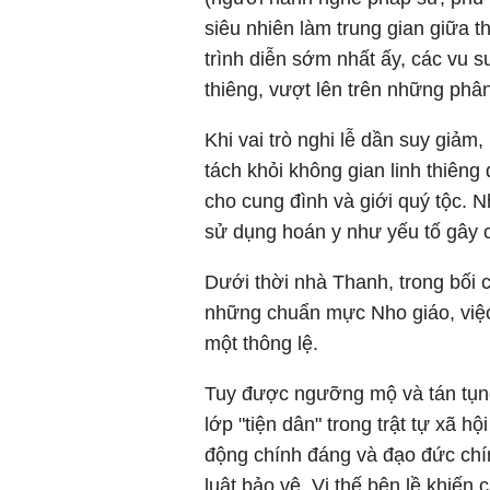
siêu nhiên làm trung gian giữa t
trình diễn sớm nhất ấy, các vu s
thiêng, vượt lên trên những phân
Khi vai trò nghi lễ dần suy giả
tách khỏi không gian linh thiêng
cho cung đình và giới quý tộc. 
sử dụng hoán y như yếu tố gây 
Dưới thời nhà Thanh, trong bối 
những chuẩn mực Nho giáo, việc
một thông lệ.
Tuy được ngưỡng mộ và tán tụng, 
lớp "tiện dân" trong trật tự xã 
động chính đáng và đạo đức chín
luật bảo vệ. Vị thế bên lề khiến