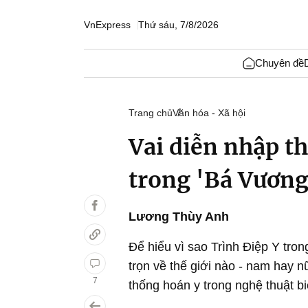
VnExpress
Thứ sáu, 7/8/2026
Chuyên đề
Trang chủ
Văn hóa - Xã hội
Vai diễn nhập t
trong 'Bá Vương
Lương Thùy Anh
Để hiểu vì sao Trình Điệp Y tr
trọn về thế giới nào - nam hay n
7
thống hoán y trong nghệ thuật b