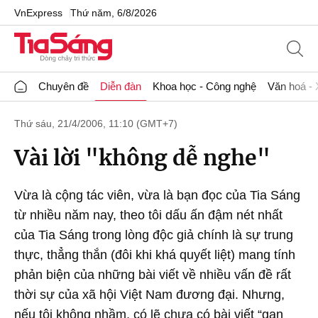
VnExpress
Thứ năm, 6/8/2026
Chuyên đề
Diễn đàn
Khoa học - Công nghệ
Văn hoá - 
Thứ sáu, 21/4/2006, 11:10 (GMT+7)
Vài lời "không dễ nghe"
Vừa là cộng tác viên, vừa là bạn đọc của Tia Sáng
từ nhiều năm nay, theo tôi dấu ấn đậm nét nhất
của Tia Sáng trong lòng độc giả chính là sự trung
thực, thẳng thắn (đôi khi khá quyết liệt) mang tính
phản biện của những bài viết về nhiều vấn đề rất
thời sự của xã hội Việt Nam đương đại. Nhưng,
nếu tôi không nhầm, có lẽ chưa có bài viết “gan