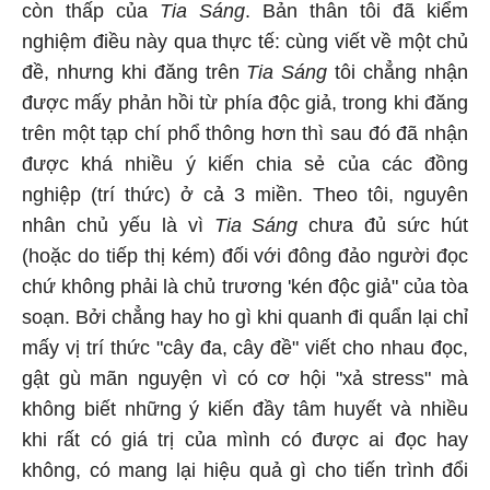
còn thấp của
Tia Sáng
. Bản thân tôi đã kiểm
nghiệm điều này qua thực tế: cùng viết về một chủ
đề, nhưng khi đăng trên
Tia Sáng
tôi chẳng nhận
được mấy phản hồi từ phía độc giả, trong khi đăng
trên một tạp chí phổ thông hơn thì sau đó đã nhận
được khá nhiều ý kiến chia sẻ của các đồng
nghiệp (trí thức) ở cả 3 miền. Theo tôi, nguyên
nhân chủ yếu là vì
Tia Sáng
chưa đủ sức hút
(hoặc do tiếp thị kém) đối với đông đảo người đọc
chứ không phải là chủ trương 'kén độc giả" của tòa
soạn. Bởi chẳng hay ho gì khi quanh đi quẩn lại chỉ
mấy vị trí thức "cây đa, cây đề" viết cho nhau đọc,
gật gù mãn nguyện vì có cơ hội "xả stress" mà
không biết những ý kiến đầy tâm huyết và nhiều
khi rất có giá trị của mình có được ai đọc hay
không, có mang lại hiệu quả gì cho tiến trình đổi