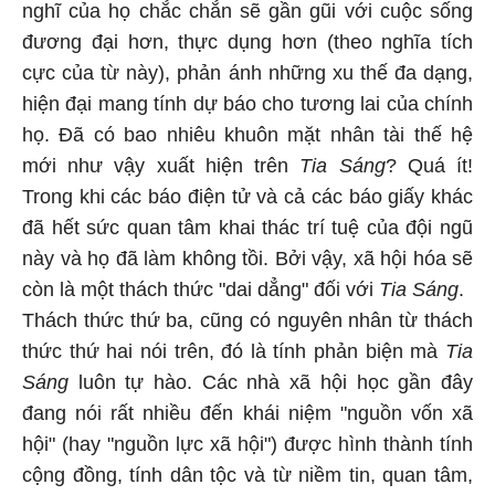
nghĩ của họ chắc chắn sẽ gần gũi với cuộc sống
đương đại hơn, thực dụng hơn (theo nghĩa tích
cực của từ này), phản ánh những xu thế đa dạng,
hiện đại mang tính dự báo cho tương lai của chính
họ. Đã có bao nhiêu khuôn mặt nhân tài thế hệ
mới như vậy xuất hiện trên
Tia Sáng
? Quá ít!
Trong khi các báo điện tử và cả các báo giấy khác
đã hết sức quan tâm khai thác trí tuệ của đội ngũ
này và họ đã làm không tồi. Bởi vậy, xã hội hóa sẽ
còn là một thách thức "dai dẳng" đối với
Tia Sáng
.
Thách thức thứ ba, cũng có nguyên nhân từ thách
thức thứ hai nói trên, đó là tính phản biện mà
Tia
Sáng
luôn tự hào. Các nhà xã hội học gần đây
đang nói rất nhiều đến khái niệm "nguồn vốn xã
hội" (hay "nguồn lực xã hội") được hình thành tính
cộng đồng, tính dân tộc và từ niềm tin, quan tâm,