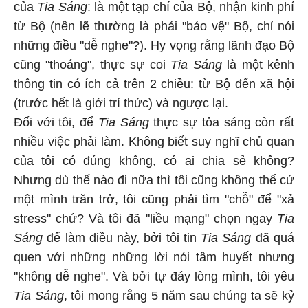
của
Tia Sáng
: là một tạp chí của Bộ, nhận kinh phí
từ Bộ (nên lẽ thường là phải "bảo vệ" Bộ, chỉ nói
những điều "dễ nghe"?). Hy vọng rằng lãnh đạo Bộ
cũng "thoáng", thực sự coi
Tia Sáng
là một kênh
thông tin có ích cả trên 2 chiều: từ Bộ đến xã hội
(trước hết là giới trí thức) và ngược lại.
Đối với tôi, để
Tia Sáng
thực sự tỏa sáng còn rất
nhiều việc phải làm. Không biết suy nghĩ chủ quan
của tôi có đúng không, có ai chia sẻ không?
Nhưng dù thế nào đi nữa thì tôi cũng không thể cứ
một mình trăn trở, tôi cũng phải tìm "chỗ" để "xả
stress" chứ? Và tôi đã "liều mạng" chọn ngay
Tia
Sáng
để làm điều này, bởi tôi tin
Tia Sáng
đã quá
quen với những những lời nói tâm huyết nhưng
"không dễ nghe". Và bởi tự đáy lòng mình, tôi yêu
Tia Sáng
,
tôi mong rằng 5 năm sau chúng ta sẽ kỷ