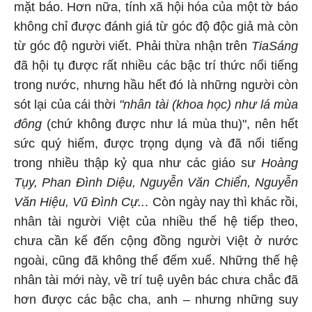
mặt báo. Hơn nữa, tính xã hội hóa của một tờ báo
không chỉ được đánh giá từ góc độ độc giả mà còn
từ góc độ người viết. Phải thừa nhận trên
Tia
Sáng
đã hội tụ được rất nhiều các bậc trí thức nổi tiếng
trong nước, nhưng hầu hết đó là những người còn
sót lại của cái thời
"nhân tài (khoa học) như lá mùa
đông
(chứ không được như lá mùa thu)", nên hết
sức quý hiếm, được trọng dụng và đã nổi tiếng
trong nhiều thập kỷ qua như các giáo sư
Hoàng
Tụy, Phan Đình Diệu, Nguyễn Văn Chiển, Nguyễn
Văn Hiệu, Vũ Đình Cự..
. Còn ngày nay thì khác rồi,
nhân tài người Việt của nhiều thế hệ tiếp theo,
chưa cần kể đến cộng đồng người Việt ở nước
ngoài, cũng đã không thể đếm xuể. Những thế hệ
nhân tài mới này, về trí tuệ uyên bác chưa chắc đã
hơn được các bậc cha, anh – nhưng những suy