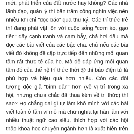
mới, phát triển của đất nước hay không? Các nhà
lãnh đạo, quản lý thì bận trăm công nghìn việc nên
nhiều khi chỉ "đọc báo" qua thư ký. Các trí thức trẻ
thì đang phải vật lộn với cuộc sống "cơm áo, gạo
tiền" đầy cạnh tranh và cạm bẫy, chả hơi đâu mà
đọc các bài viết của các bậc cha, chú nếu các bài
viết đó không đề cập trực tiếp đến những mối quan
tâm rất thực tế của họ. Mà để đáp ứng mối quan
tâm đó của thế hệ trí thức thời @ thì báo điện tử là
phù hợp và hiệu quả hơn nhiều. Còn các đối
tượng độc giả "bình dân" hơn (về vị trí trong xã
hội, nhưng chưa chắc đã thua kém về tri thức) thì
sao? Họ chẳng dại gì tự làm khổ mình với các bài
viết toàn ở tầm vĩ mô mà chữ nghĩa lại hàn lâm với
nhiều thuật ngữ cao siêu, thích hợp với các hội
thảo khoa học chuyên ngành hơn là xuất hiện trên