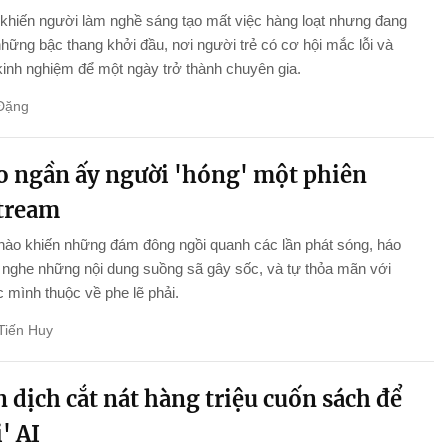
khiến người làm nghề sáng tạo mất việc hàng loạt nhưng đang
những bậc thang khởi đầu, nơi người trẻ có cơ hội mắc lỗi và
 kinh nghiệm để một ngày trở thành chuyên gia.
Đặng
ao ngần ấy người 'hóng' một phiên
stream
nào khiến những đám đông ngồi quanh các lần phát sóng, háo
nghe những nội dung suồng sã gây sốc, và tự thỏa mãn với
 mình thuộc về phe lẽ phải.
Tiến Huy
 dịch cắt nát hàng triệu cuốn sách để
' AI