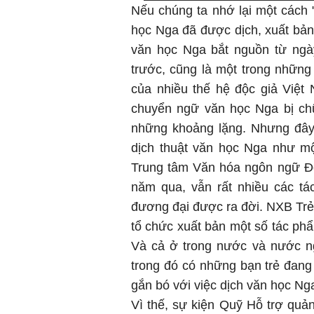
Nếu chúng ta nhớ lại một cách "
học Nga đã được dịch, xuất bản
văn học Nga bắt nguồn từ ngà
trước, cũng là một trong nhữn
của nhiều thế hệ độc giả Việt
chuyển ngữ văn học Nga bị chữ
những khoảng lặng. Nhưng đây 
dịch thuật văn học Nga như m
Trung tâm Văn hóa ngôn ngữ Đô
năm qua, vẫn rất nhiều các tá
đương đại được ra đời. NXB Tr
tổ chức xuất bản một số tác phẩ
Và cả ở trong nước và nước ng
trong đó có những bạn trẻ đang
gắn bó với việc dịch văn học N
Vì thế, sự kiện Quỹ Hỗ trợ quả