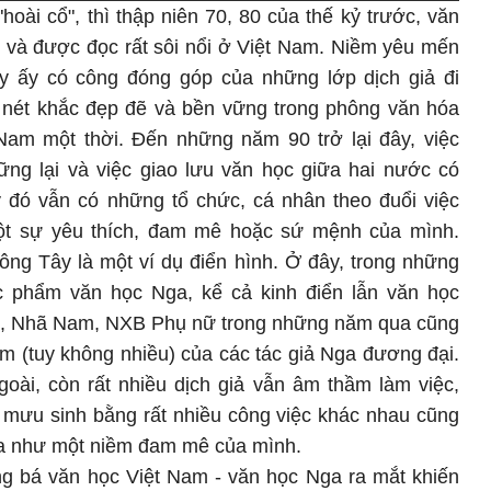
hoài cổ", thì thập niên 70, 80 của thế kỷ trước, văn
 và được đọc rất sôi nổi ở Việt Nam. Niềm yêu mến
y ấy có công đóng góp của những lớp dịch giả đi
g nét khắc đẹp đẽ và bền vững trong phông văn hóa
 Nam một thời. Đến những năm 90 trở lại đây, việc
ng lại và việc giao lưu văn học giữa hai nước có
đó vẫn có những tổ chức, cá nhân theo đuổi việc
ột sự yêu thích, đam mê hoặc sứ mệnh của mình.
ng Tây là một ví dụ điển hình. Ở đây, trong những
c phẩm văn học Nga, kể cả kinh điển lẫn văn học
ẻ, Nhã Nam, NXB Phụ nữ trong những năm qua cũng
m (tuy không nhiều) của các tác giả Nga đương đại.
oài, còn rất nhiều dịch giả vẫn âm thầm làm việc,
 mưu sinh bằng rất nhiều công việc khác nhau cũng
ga như một niềm đam mê của mình.
ng bá văn học Việt Nam - văn học Nga ra mắt khiến