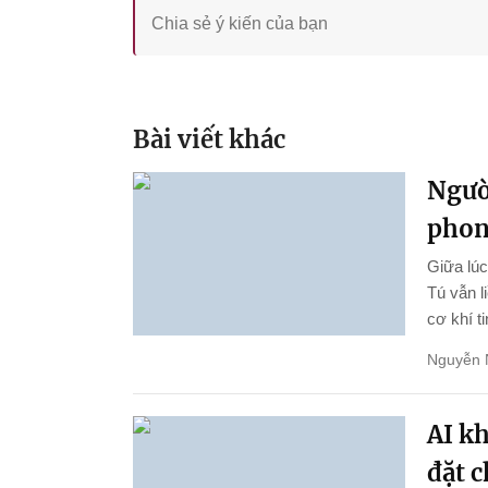
Bài viết khác
Ngườ
phon
Giữa lúc
Tú vẫn l
cơ khí ti
Nguyễn 
AI k
đặt 