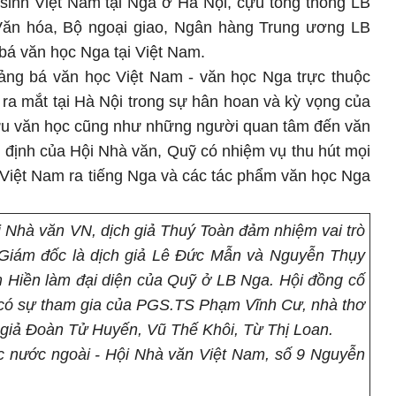
 sinh Việt Nam tại Nga ở Hà Nội, cựu tổng thống LB
ăn hóa, Bộ ngoại giao, Ngân hàng Trung ương LB
bá văn học Nga tại Việt Nam.
ảng bá văn học Việt Nam - văn học Nga trực thuộc
ra mắt tại Hà Nội trong sự hân hoan và kỳ vọng của
 cứu văn học cũng như những người quan tâm đến văn
 định của Hội Nhà văn, Quỹ có nhiệm vụ thu hút mọi
 Việt Nam ra tiếng Nga và các tác phẩm văn học Nga
 Nhà văn VN, dịch giả Thuý Toàn đảm nhiệm vai trò
Giám đốc là dịch giả Lê Đức Mẫn và Nguyễn Thụy
m Hiền làm đại diện của Quỹ ở LB Nga
. Hội đồng cố
có sự tham gia của PGS.TS Phạm Vĩnh Cư, nhà thơ
ch giả Đoàn Tử Huyến, Vũ Thế Khôi, Từ Thị Loan.
c nước ngoài - Hội Nhà văn Việt Nam, số 9 Nguyễn