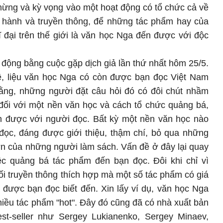
mừng và kỳ vọng vào một hoạt động có tổ chức cả về
t hành và truyền thông, để những tác phẩm hay của
 đại trên thế giới là văn học Nga đến được với độc
 động bằng cuộc gặp dịch giả lần thứ nhất hôm 25/5.
đề, liệu văn học Nga có còn được bạn đọc Việt Nam
ằng, những người đặt câu hỏi đó có đôi chút nhầm
 đối với một nền văn học và cách tổ chức quảng bá,
 được với người đọc. Bất kỳ một nền văn học nào
ọc, đáng được giới thiệu, thậm chí, bỏ qua những
lớn của những người làm sách. Vấn đề ở đây lại quay
iệc quảng bá tác phẩm đến bạn đọc. Đôi khi chỉ vì
i truyền thông thích hợp mà một số tác phẩm có giá
ng được bạn đọc biết đến. Xin lấy ví dụ, văn học Nga
 nhiều tác phẩm "hot". Đây đó cũng đã có nhà xuất bản
est-seller như Sergey Lukianenko, Sergey Minaev,