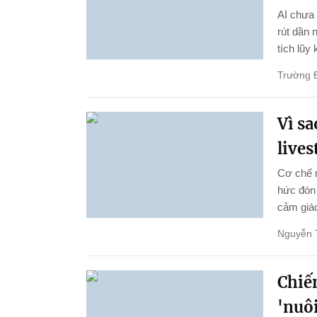
AI chưa 
rút dần 
tích lũy
Trường 
Vì s
live
Cơ chế 
hức đón 
cảm giác
Nguyễn 
Chiến
'nuôi