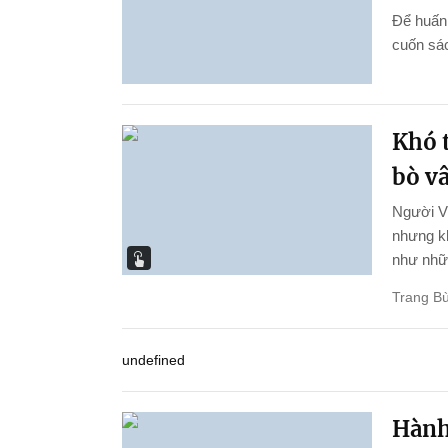
Để huấn 
cuốn sác
Khó t
bò v
Người Vi
nhưng kh
như nhữn
Trang Bù
undefined
Hành 