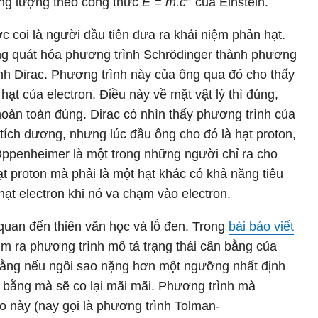
ng lượng theo công thức
E = m.c
của Einstein.
 coi là người đầu tiên đưa ra khái niệm phản hạt.
ng quát hóa phương trình Schrödinger thành phương
nh Dirac. Phương trình này của ông qua đó cho thấy
 hạt của electron. Điều này về mặt vật lý thì đúng,
hoàn toàn đúng. Dirac có nhìn thấy phương trình của
 tích dương, nhưng lúc đầu ông cho đó là hạt proton,
Oppenheimer là một trong những người chỉ ra cho
ạt proton mà phải là một hạt khác có khả năng tiêu
ạt electron khi nó va chạm vào electron.
 quan đến thiên văn học và lỗ đen. Trong
bài báo viết
m ra phương trình mô tả trạng thái cân bằng của
 rằng nếu ngôi sao nặng hơn một ngưỡng nhất định
ân bằng mà sẽ co lại mãi mãi. Phương trình mà
o này (nay gọi là phương trình Tolman-