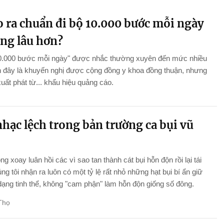
o ra chuẩn đi bộ 10.000 bước mỗi ngày
ống lâu hơn?
10.000 bước mỗi ngày" được nhắc thường xuyên đến mức nhiều
n đây là khuyến nghị được cộng đồng y khoa đồng thuận, nhưng
xuất phát từ... khẩu hiệu quảng cáo.
hạc lệch trong bản trường ca bụi vũ
ng xoay luân hồi các vì sao tan thành cát bụi hỗn độn rồi lại tái
úng tôi nhận ra luôn có một tỷ lệ rất nhỏ những hạt bụi bí ẩn giữ
ạng tinh thể, không "cam phận" làm hỗn độn giống số đông.
Thọ