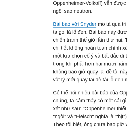
Oppenheimer-Volkoff) vẫn được c
ngôi sao neutron.
Bài báo với Snyder
mô tả quá trì
ta gọi là lỗ đen. Bài báo này đ
chiến tranh thế giới lần thứ ha
chi tiết không hoàn toàn chính xá
một lựa chọn cố ý và bất đắc dĩ t
trong khi phải hơn hai mươi nă
không bao giờ quay lại đề tài n
vật lý mới quay lại đề tài lỗ đ
Có thể nói nhiều bài báo của O
chúng, ta cảm thấy có một cái g
xét như sau: "Oppenheimer thiếu m
"ngồi" và "Fleisch" nghĩa là "thịt
Theo tôi biết, ông chưa bao giờ 