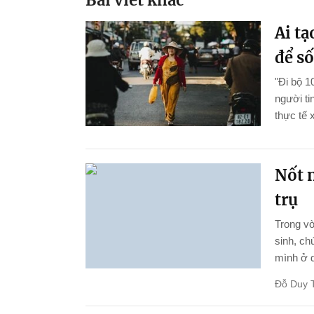
Ai tạ
để s
"Đi bộ 
người ti
thực tế 
Nốt n
trụ
Trong vò
sinh, ch
mình ở d
Đỗ Duy 