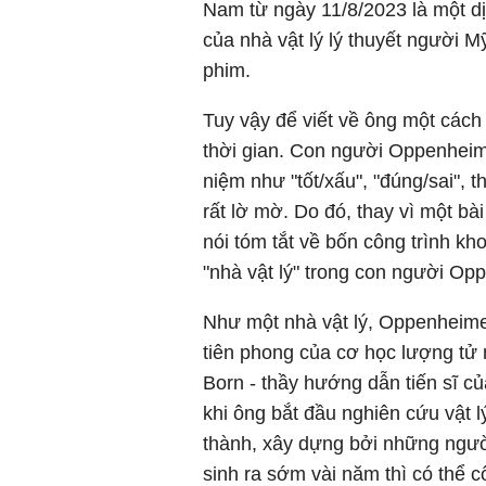
Nam từ ngày 11/8/2023 là một dịp
của nhà vật lý lý thuyết người 
phim.
Tuy vậy để viết về ông một cách c
thời gian. Con người Oppenheim
niệm như "tốt/xấu", "đúng/sai", 
rất lờ mờ. Do đó, thay vì một bà
nói tóm tắt về bốn công trình kh
"nhà vật lý" trong con người Op
Như một nhà vật lý, Oppenheime
tiên phong của cơ học lượng tử 
Born - thầy hướng dẫn tiến sĩ củ
khi ông bắt đầu nghiên cứu vật l
thành, xây dựng bởi những người
sinh ra sớm vài năm thì có thể c