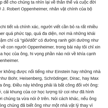
 để cho chúng ta nhìn lại về thân thế và cuộc đời
Mỹ J. Robert Oppenheimer, nhân vật chính của bộ
hi tiết và chính xác, người viết cần bỏ ra rất nhiều
er quá phức tạp, quá đa diện, nơi mà những khái
thậm chí cả "giỏi/dốt" có đường ranh giới dường như
i về con người Oppenheimer, trong bài này tôi chỉ xin
oa học của ông, hi vọng phần nào nói về khía cạnh
penheimer.
r không được nổi tiếng như Einstein hay những nhà
như Bohr, Heisenberg, Schrödinger, Dirac, hay Max
a ông. Điều này không phải là bất công đối với ông:
ý, cái khung của cơ học lượng tử coi như đã hình
 chúng ta vừa nói ở trên. Nói cách khác, nếu ông
ông chúng đã biết ông như một nhà vật lý thay vì