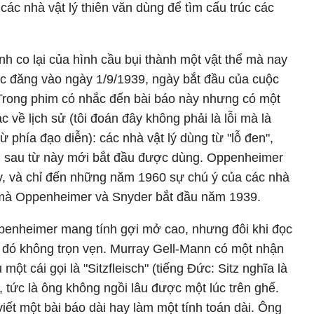
ác nhà vật lý thiên văn dùng để tìm cấu trúc các
nh co lại của hình cầu bụi thành một vật thể mà nay
ược đăng vào ngày 1/9/1939, ngày bắt đầu của cuộc
i. Trong phim có nhắc đến bài báo này nhưng có một
c về lịch sử (tôi đoán đây không phải là lỗi mà là
ừ phía đạo diễn): các nhà vật lý dùng từ "lỗ đen",
m sau từ này mới bắt đầu được dùng. Oppenheimer
ày, và chỉ đến những năm 1960 sự chú ý của các nhà
en mà Oppenheimer và Snyder bắt đầu năm 1939.
ppenheimer mang tính gợi mở cao, nhưng đôi khi đọc
ì đó không trọn vẹn. Murray Gell-Mann có một nhận
ột cái gọi là "Sitzfleisch" (tiếng Đức: Sitz nghĩa là
"), tức là ông không ngồi lâu được một lúc trên ghế.
viết một bài báo dài hay làm một tính toán dài. Ông