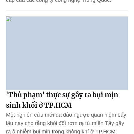
'Thủ phạm' thực sự gây ra bụi mịn
sinh khối ở TP.HCM
Một nghiên cứu mới đã đảo ngược quan niệm bấy
lâu nay cho rằng khói đốt rơm rạ từ miền Tây gây
ra ô nhiễm bụi mịn trong không khí ở TP.HCM.