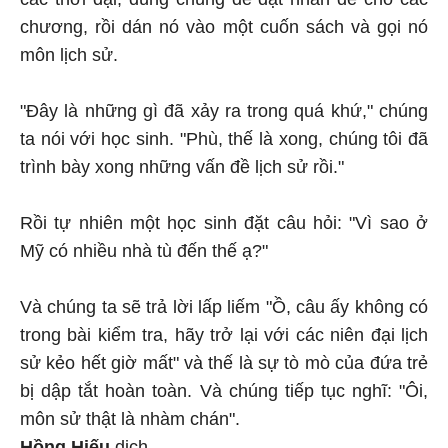
chương, rồi dán nó vào một cuốn sách và gọi nó
môn lịch sử.
"Đây là những gì đã xảy ra trong quá khứ," chúng
ta nói với học sinh. "Phù, thế là xong, chúng tôi đã
trình bày xong những vấn đề lịch sử rồi."
Rồi tự nhiên một học sinh đặt câu hỏi: "Vì sao ở
Mỹ có nhiều nhà tù đến thế ạ?"
Và chúng ta sẽ trả lời lấp liếm "Ồ, câu ấy không có
trong bài kiểm tra, hãy trở lại với các niên đại lịch
sử kẻo hết giờ mất" và thế là sự tò mò của đứa trẻ
bị dập tắt hoàn toàn. Và chúng tiếp tục nghĩ: "Ôi,
môn sử thật là nhàm chán".
Hồng Hiếu
dịch,