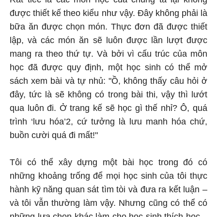
được thiết kế theo kiểu như vậy. Đây không phải là
bữa ăn được chọn món. Thực đơn đã được thiết
lập, và các món ăn sẽ luôn được lần lượt được
mang ra theo thứ tự. Và bởi vì cấu trúc của môn
học đã được quy định, một học sinh có thể mở
sách xem bài và tự nhủ: "Ồ, không thấy câu hỏi ở
đây, tức là sẽ không có trong bài thi, vậy thì lướt
qua luôn đi. Ở trang kế sẽ học gì thế nhỉ? Ô, quá
trình ‘lưu hóa’2, cứ tưởng là lưu manh hóa chứ,
buồn cười quá đi mất!"
Tôi có thể xây dựng một bài học trong đó có
những khoảng trống để mọi học sinh của tôi thực
hành kỹ năng quan sát tìm tòi và đưa ra kết luận –
và tôi vẫn thường làm vậy. Nhưng cũng có thể có
những lựa chọn khác làm cho học sinh thích học –