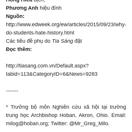
Phương Anh
hiệu đính
Nguồn:
http://www.edweek.org/ew/articles/2015/09/23/why-
do-students-hate-history.html
Các tiêu đề phụ do
Tia Sáng
đặt
Đọc thêm:
http://tiasang.com.vn/Default.aspx?
tabid=113&CategoryID=6&News=9283
-------
* Trưởng bộ môn Nghiên cứu xã hội tại trường
trung học Archbishop Hoban, Akron, Ohio. Email:
milog@hoban.org; Twitter: @Mr_Greg_Milo.