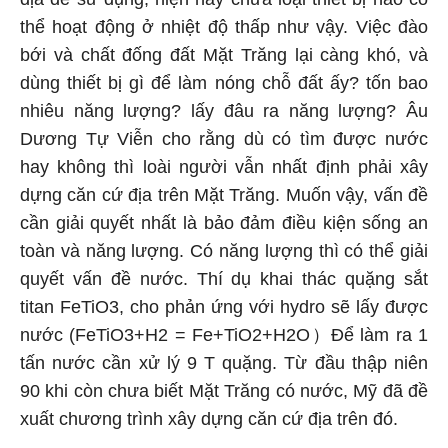
thể hoạt động ở nhiệt độ thấp như vậy. Việc đào
bới và chất đống đất Mặt Trăng lại càng khó, và
dùng thiết bị gì để làm nóng chỗ đất ấy? tốn bao
nhiêu năng lượng? lấy đâu ra năng lượng? Âu
Dương Tự Viễn cho rằng dù có tìm được nước
hay không thì loài người vẫn nhất định phải xây
dựng căn cứ địa trên Mặt Trăng. Muốn vậy, vấn đề
cần giải quyết nhất là bảo đảm điều kiện sống an
toàn và năng lượng. Có năng lượng thì có thể giải
quyết vấn đề nước. Thí dụ khai thác quặng sắt
titan FeTiO3, cho phản ứng với hydro sẽ lấy được
nước (FeTiO3+H2 = Fe+TiO2+H2O）Để làm ra 1
tấn nước cần xử lý 9 T quặng. Từ đầu thập niên
90 khi còn chưa biết Mặt Trăng có nước, Mỹ đã đề
xuất chương trình xây dựng căn cứ địa trên đó.