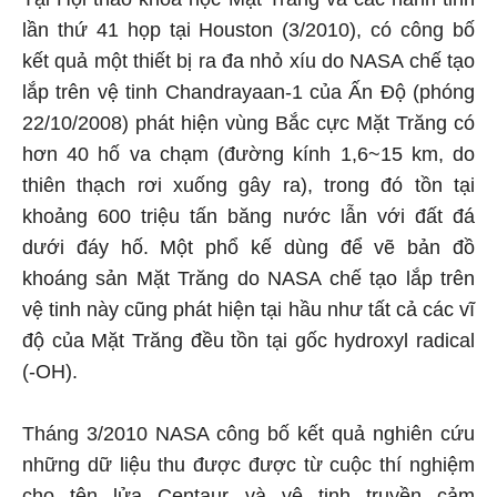
lần thứ 41 họp tại Houston (3/2010), có công bố
kết quả một thiết bị ra đa nhỏ xíu do NASA chế tạo
lắp trên vệ tinh Chandrayaan-1 của Ấn Độ (phóng
22/10/2008) phát hiện vùng Bắc cực Mặt Trăng có
hơn 40 hố va chạm (đường kính 1,6~15 km, do
thiên thạch rơi xuống gây ra), trong đó tồn tại
khoảng 600 triệu tấn băng nước lẫn với đất đá
dưới đáy hố. Một phổ kế dùng để vẽ bản đồ
khoáng sản Mặt Trăng do NASA chế tạo lắp trên
vệ tinh này cũng phát hiện tại hầu như tất cả các vĩ
độ của Mặt Trăng đều tồn tại gốc hydroxyl radical
(-OH).
Tháng 3/2010 NASA công bố kết quả nghiên cứu
những dữ liệu thu được được từ cuộc thí nghiệm
cho tên lửa Centaur và vệ tinh truyền cảm