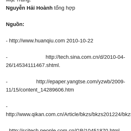
Nguyễn Hải Hoành
tổng hợp
Nguồn:
- http://www.huanqiu.com 2010-10-22
- http://tech.sina.com.cn/d/2010-04-
26/14534111467.shtml.
- http://epaper.yangtse.com/yzwb/2009-
11/15/content_14289606.htm
-
http://www.qikan.com.cn/Article/bkzs/bkzs201224/bk
- http://scitech.people.com.cn/GB/10451870.html