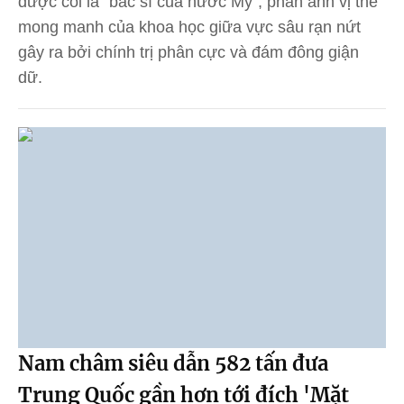
được coi là "bác sĩ của nước Mỹ", phản ánh vị thế
mong manh của khoa học giữa vực sâu rạn nứt
gây ra bởi chính trị phân cực và đám đông giận
dữ.
Nam châm siêu dẫn 582 tấn đưa
Trung Quốc gần hơn tới đích 'Mặt