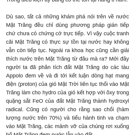
Dù sao, tất cả những khám phá nói trên về nước
Mặt Trăng đều chỉ dùng phương pháp gián tiếp
chứ chưa có chứng cớ trực tiếp. Vì vậy cuộc tranh
cãi Mặt Trăng có thực sự tồn tại nước hay không
vẫn còn tiếp tục. Ngoài ra khoa học cũng cần giải
thích nước trên Mặt Trăng từ đâu mà ra? Mới đây
người ta đã phân tích đất Mặt Trăng do các tàu
Appolo đem về và đi tới kết luận dòng hạt mang
điện (proton) của gió Mặt Trời liên tục thổi vào Mặt
Trăng làm cho hydro của gió kết hợp với ôxy trong
quặng sắt FeO của đất Mặt Trăng thành hydroxyl
radical. Cũng có người cho rằng sao chổi (hàm
lượng nước trên 70%) và tiểu hành tinh va chạm
vào Mặt Trăng, các mảnh vỡ của chúng rơi xuống
hố Mặt Trăng đem nước lẫn vào đất.