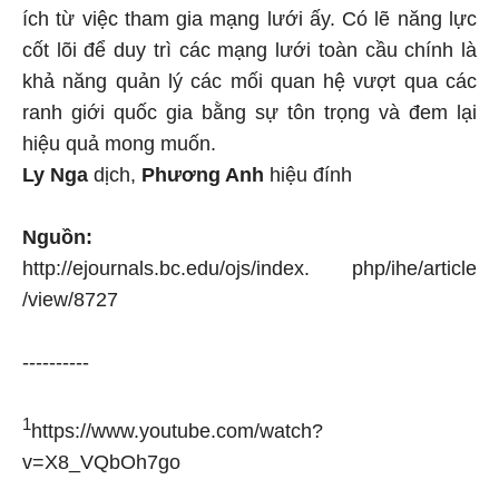
ích từ việc tham gia mạng lưới ấy. Có lẽ năng lực
cốt lõi để duy trì các mạng lưới toàn cầu chính là
khả năng quản lý các mối quan hệ vượt qua các
ranh giới quốc gia bằng sự tôn trọng và đem lại
hiệu quả mong muốn.
Ly Nga
dịch,
Phương Anh
hiệu đính
Nguồn:
http://ejournals.bc.edu/ojs/index. php/ihe/article
/view/8727
----------
1
https://www.youtube.com/watch?
v=X8_VQbOh7go