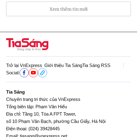
Xem thêm tin mới
Trở lại VnExpress
Giới thiệu Tia Sáng
Tia Sáng RSS
Social:
Tia Sáng
Chuyên trang tri thức của VnExpress
Tổng biên tập: Phạm Văn Hiếu
Địa chỉ: Tầng 10, Tòa A FPT Tower,
số 10 Phạm Văn Bạch, phường Cầu Giấy, Hà Nội
Điện thoại:
(024) 39428445
Email:
tiasang@vnexpress.net