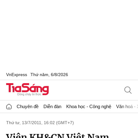
VnExpress
Thứ năm, 6/8/2026
Chuyên đề
Diễn đàn
Khoa học - Công nghệ
Văn hoá - 
Thứ tư, 13/7/2011, 16:02 (GMT+7)
Viện KH&CN Việt Nam