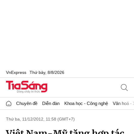
VnExpress
Thứ bảy, 8/8/2026
Chuyên đề
Diễn đàn
Khoa học - Công nghệ
Văn hoá - 
Thứ ba, 11/12/2012, 11:58 (GMT+7)
Việt Nam-Mỹ tăng hợp tác