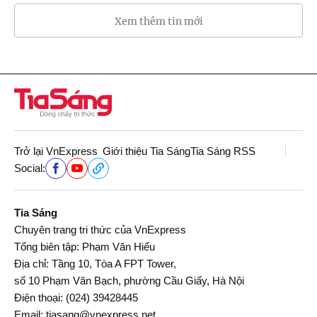
Xem thêm tin mới
Trở lại VnExpress
Giới thiệu Tia Sáng
Tia Sáng RSS
Social:
Tia Sáng
Chuyên trang tri thức của VnExpress
Tổng biên tập: Phạm Văn Hiếu
Địa chỉ: Tầng 10, Tòa A FPT Tower,
số 10 Phạm Văn Bạch, phường Cầu Giấy, Hà Nội
Điện thoại:
(024) 39428445
Email:
tiasang@vnexpress.net