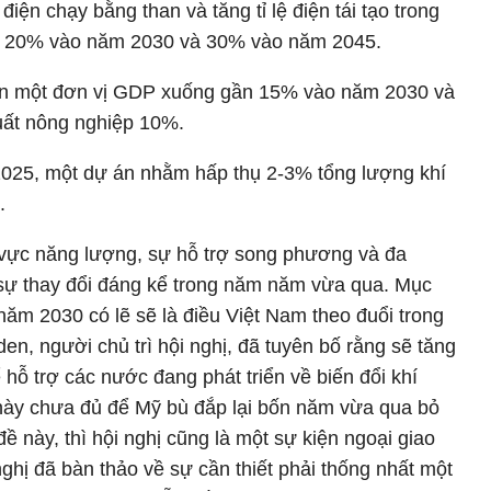
ện chạy bằng than và tăng tỉ lệ điện tái tạo trong
ới 20% vào năm 2030 và 30% vào năm 2045.
rên một đơn vị GDP xuống gần 15% vào năm 2030 và
uất nông nghiệp 10%.
2025, một dự án nhằm hấp thụ 2-3% tổng lượng khí
.
h vực năng lượng, sự hỗ trợ song phương và đa
sự thay đổi đáng kể trong năm năm vừa qua. Mục
năm 2030 có lẽ sẽ là điều Việt Nam theo đuổi trong
en, người chủ trì hội nghị, đã tuyên bố rằng sẽ tăng
hỗ trợ các nước đang phát triển về biến đổi khí
này chưa đủ để Mỹ bù đắp lại bốn năm vừa qua bỏ
ề này, thì hội nghị cũng là một sự kiện ngoại giao
ghị đã bàn thảo về sự cần thiết phải thống nhất một