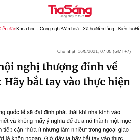
Diễn đàn
Khoa học - Công nghệ
Văn hoá - Xã hội
Nền tảng - Kiến tạo
Hồ
Chủ nhật, 16/5/2021, 07:05 (GMT+7)
hội nghị thượng đỉnh về
: Hãy bắt tay vào thực hiện
g quốc tế sẽ đạt đỉnh phát thải khí nhà kính vào
thiết và không mấy ý nghĩa để đưa nó thành một mục
 tiếp cận “hứa ít nhưng làm nhiều” trong ngoại giao
ới là khôn ngoan. Giờ đây ta hãy bắt tay vào thực