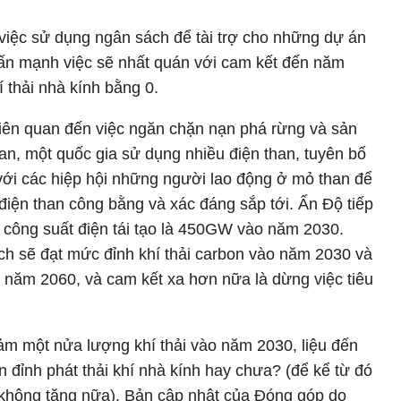
việc sử dụng ngân sách để tài trợ cho những dự án
ấn mạnh việc sẽ nhất quán với cam kết đến năm
 thải nhà kính bằng 0.
liên quan đến việc ngăn chặn nạn phá rừng và sản
n, một quốc gia sử dụng nhiều điện than, tuyên bố
với các hiệp hội những người lao động ở mỏ than để
điện than công bằng và xác đáng sắp tới. Ấn Độ tiếp
g công suất điện tái tạo là 450GW vào năm 2030.
 sẽ đạt mức đỉnh khí thải carbon vào năm 2030 và
 năm 2060, và cam kết xa hơn nữa là dừng việc tiêu
ảm một nửa lượng khí thải vào năm 2030, liệu đến
n đỉnh phát thải khí nhà kính hay chưa? (để kể từ đó
 không tăng nữa). Bản cập nhật của Đóng góp do