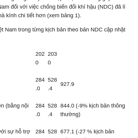
Nam đối với việc chống biến đổi khí hậu (NDC) đã lí
hà kính chi tiết hơn (xem bảng 1).
iệt Nam trong từng kịch bản theo bản NDC cập nhật
202
203
0
0
284
528
927.9
.0
.4
ện (bằng nội
284
528
844.0 (-9% kịch bản thông
.0
.4
thường)
với sự hỗ trợ
284
528
677.1 (-27 % kịch bản