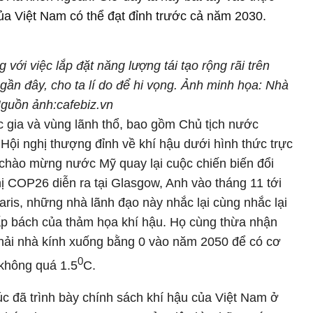
ủa Việt Nam có thể đạt đỉnh trước cả năm 2030.
 với việc lắp đặt năng lượng tái tạo rộng rãi trên
ần đây, cho ta lí do để hi vọng. Ảnh minh họa: Nhà
Nguồn ảnh:cafebiz.vn
 gia và vùng lãnh thổ, bao gồm Chủ tịch nước
ội nghị thượng đỉnh về khí hậu dưới hình thức trực
 chào mừng nước Mỹ quay lại cuộc chiến biến đổi
hị COP26 diễn ra tại Glasgow, Anh vào tháng 11 tới
is, những nhà lãnh đạo này nhắc lại cùng nhắc lại
cấp bách của thảm họa khí hậu. Họ cùng thừa nhận
thải nhà kính xuống bằng 0 vào năm 2050 để có cơ
0
g không quá 1.5
C.
 đã trình bày chính sách khí hậu của Việt Nam ở