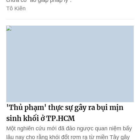
chưa có "áo giáp pháp lý”.
Tô Kiên
'Thủ phạm' thực sự gây ra bụi mịn
sinh khối ở TP.HCM
Một nghiên cứu mới đã đảo ngược quan niệm bấy
lâu nay cho rằng khói đốt rơm rạ từ miền Tây gây