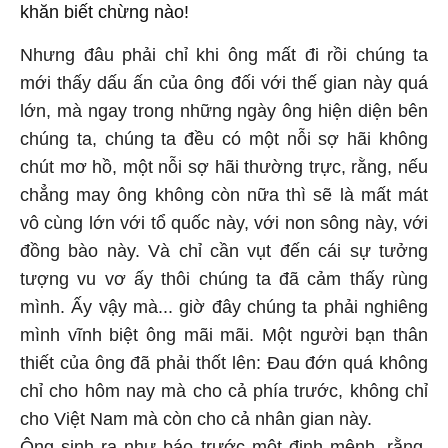
khăn biết chừng nào!
Nhưng đâu phải chỉ khi ông mất đi rồi chúng ta
mới thấy dấu ấn của ông đối với thế gian này quá
lớn, mà ngay trong những ngày ông hiện diện bên
chúng ta, chúng ta đều có một nỗi sợ hãi không
chút mơ hồ, một nỗi sợ hãi thường trực, rằng, nếu
chẳng may ông không còn nữa thì sẽ là mất mát
vô cùng lớn với tổ quốc này, với non sông này, với
đồng bào này. Và chỉ cần vụt đến cái sự tưởng
tượng vu vơ ấy thôi chúng ta đã cảm thấy rùng
mình. Ấy vậy mà... giờ đây chúng ta phải nghiêng
mình vĩnh biệt ông mãi mãi. Một người bạn thân
thiết của ông đã phải thốt lên: Đau đớn quá không
chỉ cho hôm nay mà cho cả phía trước, không chỉ
cho Việt Nam mà còn cho cả nhân gian này.
Ông sinh ra như báo trước một định mệnh, rằng,