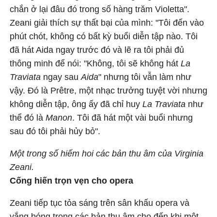
chắn ở lại đâu đó trong số hàng trăm Violetta".
Zeani giải thích sự thất bại của mình: "Tôi đến vào
phút chót, không có bất kỳ buổi diễn tập nào. Tôi
đã hát Aida ngay trước đó và lẽ ra tôi phải đủ
thông minh để nói: "Không, tôi sẽ không hát
La
Traviata
ngay sau
Aida
" nhưng tôi vẫn làm như
vậy. Đó là Prêtre, một nhạc trưởng tuyệt vời nhưng
không diễn tập, ông ấy đã chỉ huy
La Traviata
như
thể đó là
Manon
. Tôi đã hát một vài buổi nhưng
sau đó tôi phải hủy bỏ".
Một trong số hiếm hoi các bản thu âm của Virginia
Zeani.
Cống hiến trọn vẹn cho opera
Zeani tiếp tục tỏa sáng trên sân khấu opera và
vắng bóng trong các bản thu âm cho đến khi một