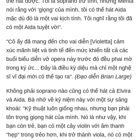
thể hát được. Tôi là soprano trữ tình, nhưng Mehta
nói rằng với ‘giọng’ của mình, tôi có thể hát Aida
mặc dù đó là một vai kịch tính. Tôi nghĩ rằng tôi đã
có một Aida tuyệt vời".
"Cô ấy đã mang đến cho vai diễn [Violetta] cảm
xúc mãnh liệt và tinh tế đến mức khiến tất cả các
buổi biểu diễn vở opera này trước đó đều phai mờ
trong ký ức... Đây là điều kỳ diệu mà chỉ một nghệ
sĩ vĩ đại mới có thể tạo ra".
(Đạo diễn Brian Large)
Không phải soprano nào cũng có thể hát cả Elvira
và Aida. Bà nhớ về kỷ niệm này với một sự sảng
khoái: "Kỹ thuật luôn giống nhau, nhưng bạn phải
tôn trọng giọng hát của mình. Nó là như vậy, khi
bạn còn trẻ, bạn có một cây violin với âm thanh
"hẹp" trong trẻo hơn, khi trở thành viola, nó có một