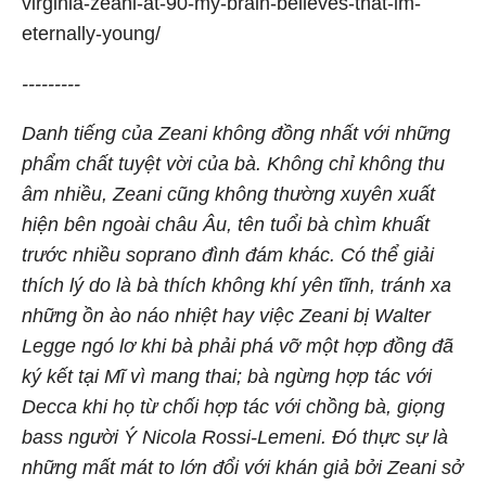
virginia-zeani-at-90-my-brain-believes-that-im-
eternally-young/
---------
Danh tiếng của Zeani không đồng nhất với những
phẩm chất tuyệt vời của bà. Không chỉ không thu
âm nhiều, Zeani cũng không thường xuyên xuất
hiện bên ngoài châu Âu, tên tuổi bà chìm khuất
trước nhiều soprano đình đám khác. Có thể giải
thích lý do là bà thích không khí yên tĩnh, tránh xa
những ồn ào náo nhiệt hay việc Zeani bị Walter
Legge ngó lơ khi bà phải phá vỡ một hợp đồng đã
ký kết tại Mĩ vì mang thai; bà ngừng hợp tác với
Decca khi họ từ chối hợp tác với chồng bà, giọng
bass người Ý Nicola Rossi-Lemeni. Đó thực sự là
những mất mát to lớn đổi với khán giả bởi Zeani sở