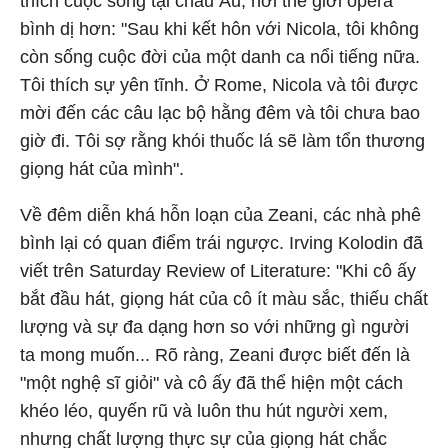
thích cuộc sống tại châu Âu, nơi thế giới opera
bình dị hơn: "Sau khi kết hôn với Nicola, tôi không
còn sống cuộc đời của một danh ca nổi tiếng nữa.
Tôi thích sự yên tĩnh. Ở Rome, Nicola và tôi được
mời đến các câu lạc bộ hằng đêm và tôi chưa bao
giờ đi. Tôi sợ rằng khói thuốc lá sẽ làm tổn thương
giọng hát của mình".
Về đêm diễn khá hỗn loạn của Zeani, các nhà phê
bình lại có quan điểm trái ngược. Irving Kolodin đã
viết trên Saturday Review of Literature: "Khi cô ấy
bắt đầu hát, giọng hát của cô ít màu sắc, thiếu chất
lượng và sự đa dạng hơn so với những gì người
ta mong muốn... Rõ ràng, Zeani được biết đến là
"một nghệ sĩ giỏi" và cô ấy đã thể hiện một cách
khéo léo, quyến rũ và luôn thu hút người xem,
nhưng chất lượng thực sự của giọng hát chắc