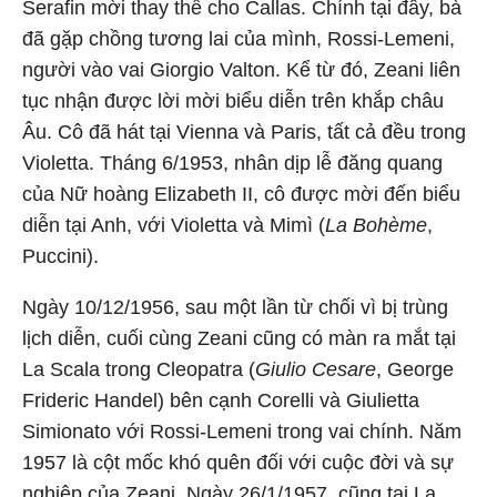
Serafin mời thay thế cho Callas. Chính tại đây, bà
đã gặp chồng tương lai của mình, Rossi-Lemeni,
người vào vai Giorgio Valton. Kể từ đó, Zeani liên
tục nhận được lời mời biểu diễn trên khắp châu
Âu. Cô đã hát tại Vienna và Paris, tất cả đều trong
Violetta. Tháng 6/1953, nhân dịp lễ đăng quang
của Nữ hoàng Elizabeth II, cô được mời đến biểu
diễn tại Anh, với Violetta và Mimì (
La Bohème
,
Puccini).
Ngày 10/12/1956, sau một lần từ chối vì bị trùng
lịch diễn, cuối cùng Zeani cũng có màn ra mắt tại
La Scala trong Cleopatra (
Giulio Cesare
, George
Frideric Handel) bên cạnh Corelli và Giulietta
Simionato với Rossi-Lemeni trong vai chính. Năm
1957 là cột mốc khó quên đối với cuộc đời và sự
nghiệp của Zeani. Ngày 26/1/1957, cũng tại La