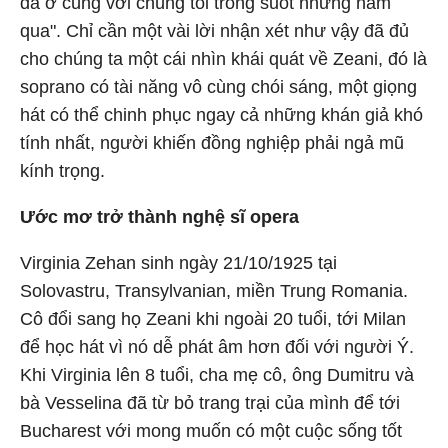
đã ở cùng với chúng tôi trong suốt những năm
qua". Chỉ cần một vài lời nhận xét như vậy đã đủ
cho chúng ta một cái nhìn khái quát về Zeani, đó là
soprano có tài năng vô cùng chói sáng, một giọng
hát có thể chinh phục ngay cả những khán giả khó
tính nhất, người khiến đồng nghiệp phải ngả mũ
kính trọng.
Ước mơ trở thành nghệ sĩ opera
Virginia Zehan sinh ngày 21/10/1925 tại
Solovastru, Transylvanian, miền Trung Romania.
Cô đổi sang họ Zeani khi ngoài 20 tuổi, tới Milan
để học hát vì nó dễ phát âm hơn đối với người Ý.
Khi Virginia lên 8 tuổi, cha mẹ cô, ông Dumitru và
bà Vesselina đã từ bỏ trang trại của mình để tới
Bucharest với mong muốn có một cuộc sống tốt