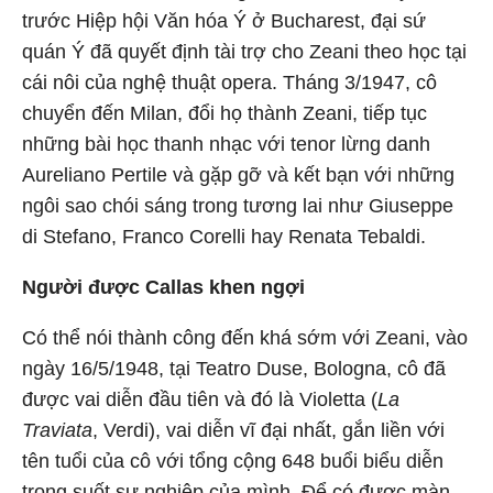
trước Hiệp hội Văn hóa Ý ở Bucharest, đại sứ
quán Ý đã quyết định tài trợ cho Zeani theo học tại
cái nôi của nghệ thuật opera. Tháng 3/1947, cô
chuyển đến Milan, đổi họ thành Zeani, tiếp tục
những bài học thanh nhạc với tenor lừng danh
Aureliano Pertile và gặp gỡ và kết bạn với những
ngôi sao chói sáng trong tương lai như Giuseppe
di Stefano, Franco Corelli hay Renata Tebaldi.
Người được Callas khen ngợi
Có thể nói thành công đến khá sớm với Zeani, vào
ngày 16/5/1948, tại Teatro Duse, Bologna, cô đã
được vai diễn đầu tiên và đó là Violetta (
La
Traviata
, Verdi), vai diễn vĩ đại nhất, gắn liền với
tên tuổi của cô với tổng cộng 648 buổi biểu diễn
trong suốt sự nghiệp của mình. Để có được màn