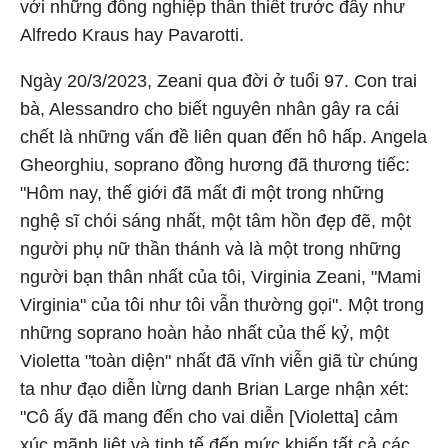
với những đồng nghiệp thân thiết trước đây như
Alfredo Kraus hay Pavarotti.
Ngày 20/3/2023, Zeani qua đời ở tuổi 97. Con trai
bà, Alessandro cho biết nguyên nhân gây ra cái
chết là những vấn đề liên quan đến hô hấp. Angela
Gheorghiu, soprano đồng hương đã thương tiếc:
"Hôm nay, thế giới đã mất đi một trong những
nghệ sĩ chói sáng nhất, một tâm hồn đẹp đẽ, một
người phụ nữ thần thánh và là một trong những
người bạn thân nhất của tôi, Virginia Zeani, "Mami
Virginia" của tôi như tôi vẫn thường gọi". Một trong
những soprano hoàn hảo nhất của thế kỷ, một
Violetta "toàn diện" nhất đã vĩnh viễn giã từ chúng
ta như đạo diễn lừng danh Brian Large nhận xét:
"Cô ấy đã mang đến cho vai diễn [Violetta] cảm
xúc mãnh liệt và tinh tế đến mức khiến tất cả các