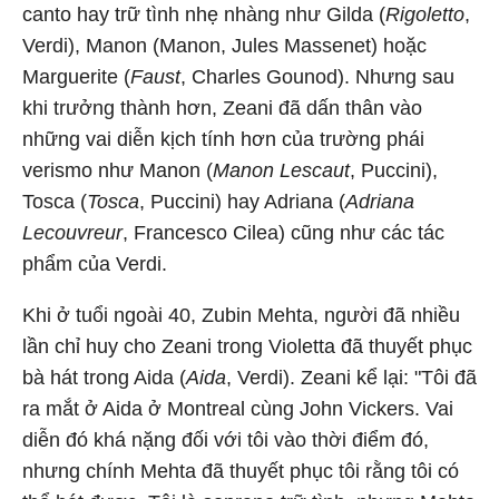
canto hay trữ tình nhẹ nhàng như Gilda (
Rigoletto
,
Verdi), Manon (Manon, Jules Massenet) hoặc
Marguerite (
Faust
, Charles Gounod). Nhưng sau
khi trưởng thành hơn, Zeani đã dấn thân vào
những vai diễn kịch tính hơn của trường phái
verismo như Manon (
Manon Lescaut
, Puccini),
Tosca (
Tosca
, Puccini) hay Adriana (
Adriana
Lecouvreur
, Francesco Cilea) cũng như các tác
phẩm của Verdi.
Khi ở tuổi ngoài 40, Zubin Mehta, người đã nhiều
lần chỉ huy cho Zeani trong Violetta đã thuyết phục
bà hát trong Aida (
Aida
, Verdi). Zeani kể lại: "Tôi đã
ra mắt ở Aida ở Montreal cùng John Vickers. Vai
diễn đó khá nặng đối với tôi vào thời điểm đó,
nhưng chính Mehta đã thuyết phục tôi rằng tôi có