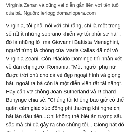
Virginia Zehan và cũng vai diễn gắn liền với tên tuổi
của bà. Nguồn: ierioggidomaniopera.com
Virginia, tôi phải nói với chị rằng, chị là một trong
số rất ít những soprano khiến vợ tôi phải sợ hãi",
đó là những lời mà Giovanni Battista Meneghini,
người từng là chồng của Maria Callas đã nói với
Virginia Zeani. Còn Plácido Domingo thì nhận xét
về đàn chị người Romania: "Một người phụ nữ
được trời phú cho cả vẻ đẹp ngoại hình và giọng
hát, ngoài ra bà còn là một diễn viên rất tài năng".
Hay cặp vợ chồng Joan Sutherland và Richard
Bonynge chia sẻ: "Chúng tôi không bao giờ có thể
quên cảm giác xúc động phi thường khi nghe chị
hát lần đầu tiên...Chị không thể biết ấn tượng sâu
sắc mà chị đã gây ra cho chúng tôi... Giọng hát đó