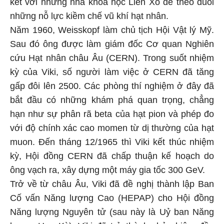
kết với những nhà khoa học Liên Xô để theo đuổi
những nỗ lực kiềm chế vũ khí hạt nhân.
Năm 1960, Weisskopf làm chủ tịch Hội Vật lý Mỹ.
Sau đó ông được làm giám đốc Cơ quan Nghiên
cứu Hạt nhân châu Âu (CERN). Trong suốt nhiệm
kỳ của Viki, số người làm việc ở CERN đã tăng
gấp đôi lên 2500. Các phòng thí nghiệm ở đây đã
bắt đầu có những khám phá quan trọng, chẳng
hạn như sự phân rã beta của hạt pion và phép đo
với độ chính xác cao momen từ dị thường của hạt
muon. Đến tháng 12/1965 thì Viki kết thúc nhiệm
kỳ, Hội đồng CERN đã chấp thuận kế hoạch do
ông vạch ra, xây dựng một máy gia tốc 300 GeV.
Trở về từ châu Âu, Viki đã đề nghị thành lập Ban
Cố vấn Năng lượng Cao (HEPAP) cho Hội đồng
Năng lượng Nguyên tử (sau này là Uỷ ban Năng