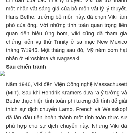
chỉ dẫn của các nhà lý thuyết. Viki đã trở thành
một nhân vật sáng giá của bộ môn vật lý lý thuyết.
Hans Bethe, trưởng bộ môn này, đã chọn Viki làm
phó của ông. Với những tính toán quan trọng liên
quan đến hiệu ứng bom, Viki cũng đã tham gia
chứng kiến vụ thử Trinity ở sa mạc New Mexico
tháng 7/1945. Một tháng sau đó, Mỹ ném bom hạt
nhân ở Hiroshima và Nagasaki.
Sau chiến tranh
Năm 1946, Viki đến Viện Công nghệ Massachusett
(MIT). Sau khi Hendrik Kramers đưa ra ý tưởng và
Bethe thực hiện tính toán phi tương đối tính để giải
thích sự dịch chuyển Lamb, French và Weisskopf
đã lần đầu tiên hoàn thành một tính toán thực sự
phù hợp cho sự dịch chuyển này. Nhưng Viki đã