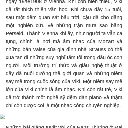
ngày 19/9/1908 ở Vienna. Khi còn niên thiếu, Viki
đã rất thích thiên văn học. Khi chưa đầy 15 tuổi,
sau một đêm quan sát bầu trời, cậu đã cho đăng
một nghiên cứu về những trận mưa sao băng
Perseid. Thành Vienna khi ấy, như người ta vẫn ca
tụng, chính là nơi mà âm nhạc của Mozart và
những bản Valse của gia đình nhà Strauss có thể
xua tan đi những suy nghĩ tăm tối trong đầu óc con
người. Môi trường trí thức và giàu nghệ thuật ở
đây đã nuôi dưỡng thế giới quan và những niềm
say mê trong cuộc sống của Viki. Một niềm say mê
lớn của Viki chính là âm nhạc. Khi còn rất trẻ, Viki
đã trở thành một nghệ sỹ đệm đàn piano và thậm
chí còn được coi là một nhạc công chuyên nghiệp.
Những bài giảng tuyệt vời của Hans Thirring ở Đại