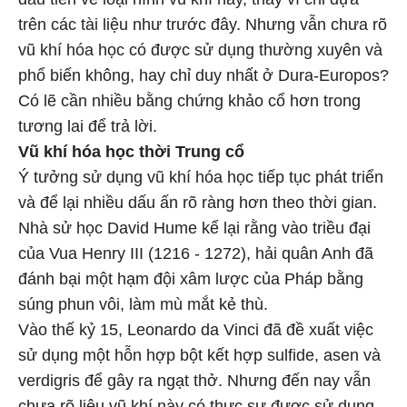
trên các tài liệu như trước đây. Nhưng vẫn chưa rõ
vũ khí hóa học có được sử dụng thường xuyên và
phổ biến không, hay chỉ duy nhất ở Dura-Europos?
Có lẽ cần nhiều bằng chứng khảo cổ hơn trong
tương lai để trả lời.
Vũ khí hóa học thời Trung cổ
Ý tưởng sử dụng vũ khí hóa học tiếp tục phát triển
và để lại nhiều dấu ấn rõ ràng hơn theo thời gian.
Nhà sử học David Hume kể lại rằng vào triều đại
của Vua Henry III (1216 - 1272), hải quân Anh đã
đánh bại một hạm đội xâm lược của Pháp bằng
súng phun vôi, làm mù mắt kẻ thù.
Vào thế kỷ 15, Leonardo da Vinci đã đề xuất việc
sử dụng một hỗn hợp bột kết hợp sulfide, asen và
verdigris để gây ra ngạt thở. Nhưng đến nay vẫn
chưa rõ liệu vũ khí này có thực sự được sử dụng