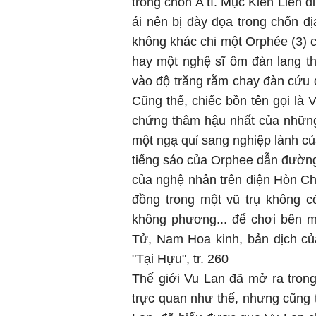
trong chốn A tì. Mục Kiền Liên đ
ái nên bị đày đọa trong chốn đị
không khác chi một Orphée (3) c
hay một nghệ sĩ ôm đàn lang t
vào độ trăng rằm chay đàn cứu đ
Cũng thế, chiếc bồn tên gọi là
chứng thâm hậu nhất của những
một ngạ quỉ sang nghiệp lành c
tiếng sáo của Orphee dẫn đường 
của nghệ nhân trên điện Hòn Ch
đồng trong một vũ trụ không c
không phương... để chơi bên mi
Tử, Nam Hoa kinh, bản dịch củ
"Tại Hựu", tr. 260
Thế giới Vu Lan đã mở ra trong
trực quan như thế, nhưng cũng t