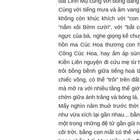
đất Linh Mụ cùng với bóng dáng t
Cùng với tiếng mưa và âm vang 
không còn khúc khích với "con
"nắm xôi Bờm cười", với "bắt cô
ngực của bà, nghe giọng kể chu
hồn ma Cúc Hoa thương con hi
Công Cúc Hoa, hay ấm áp sùng
Kiền Liên nguyện đi cứu mẹ từ 
trôi bồng bềnh giữa tiếng hoà
chiếc võng, có thể "trôi" trên đấ
mà mở ra với nhiều tầng thế giớ
chờn giữa ánh trăng và bóng lá, 
Mấy nghìn năm thuở trước thời
như vừa xích lại gần nhau... 
một trong những đệ tử gần gũi n
cõi trời, bằng con mắt có thể 