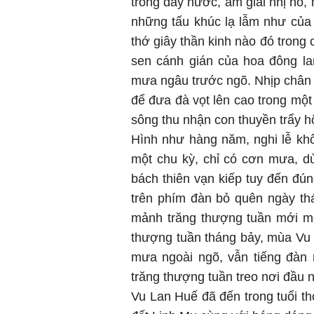
trong đáy nước, âm giai nhị hồ, 
những tấu khúc lạ lẫm như của
thớ giây thần kinh nào đó trong
sen cánh gián của hoa đông la
mưa ngâu trước ngõ. Nhịp chân c
để đưa đà vọt lên cao trong một 
sông thu nhận con thuyền trẩy 
Hình như hàng năm, nghi lễ khô
một chu kỳ, chỉ có cơn mưa, d
bách thiên vạn kiếp tuy đến đú
trên phím đàn bỏ quên ngày th
mảnh trăng thượng tuần mới mẻ
thượng tuần tháng bảy, mùa Vu
mưa ngoài ngõ, vẫn tiếng đàn 
trăng thượng tuần treo nơi đầu 
Vu Lan Huế đã đến trong tuổi th