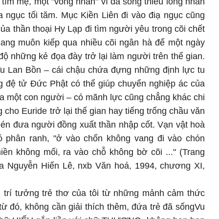
i tìm mẹ, một "vong nhân" vì đã sống thiếu lòng nhân
a ngục tối tăm. Mục Kiền Liên đi vào điạ ngục cũng
ủa thần thoại Hy Lạp đi tìm người yêu trong cõi chết
hang muôn kiếp qua nhiều cõi ngân hà để một ngày
ộ những kẻ đọa đày trở lại làm người trên thế gian.
 Vu Lan Bồn – cái chậu chứa đựng những định lực tu
 đệ tử Đức Phật có thể giúp chuyển nghiệp ác của
ủa một con người – có mãnh lực cũng chẳng khác chi
cho Euride trở lại thế gian hay tiếng trống chầu văn
én đưa người đồng xuất thần nhập cốt. Vạn vật hoà
ó phân ranh, "ở vào chốn không vang đi vào chón
ền không mối, ra vào chỗ không bờ cõi ..." (Trang
a Nguyễn Hiến Lê, nxb Văn hoá, 1994, chương XI,
 trí tưởng trẻ thơ của tôi từ những mảnh cảm thức
ừ đó, không cần giải thích thêm, đứa trẻ đã sốngVu