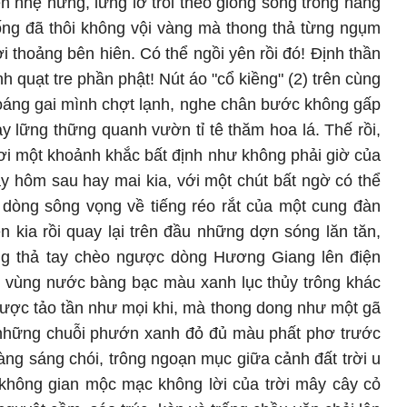
ên nhẹ hửng, lững lờ trôi theo giòng sông trong nắng
ng đã thôi không vội vàng mà thong thả từng ngụm
i thoảng bên hiên. Có thể ngồi yên rồi đó! Định thần
h quạt tre phần phật! Nút áo "cổ kiềng" (2) trên cùng
hoáng gai mình chợt lạnh, nghe chân bước không gấp
ay lững thững quanh vườn tỉ tê thăm hoa lá. Thế rồi,
nơi một khoảnh khắc bất định như không phải giờ của
y hôm sau hay mai kia, với một chút bất ngờ có thể
 dòng sông vọng về tiếng réo rắt của một cung đàn
 kia rồi quay lại trên đầu những dợn sóng lăn tăn,
ng thả tay chèo ngược dòng Hương Giang lên điện
n vùng nước bàng bạc màu xanh lục thủy trông khác
ược tảo tần như mọi khi, mà thong dong như một gã
i những chuỗi phướn xanh đỏ đủ màu phất phơ trước
vàng sáng chói, trông ngoạn mục giữa cảnh đất trời u
hông gian mộc mạc không lời của trời mây cây cỏ