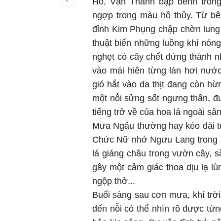
Hồ, Văn Thánh bập bềnh trong
ngợp trong màu hồ thủy. Từ bê
đỉnh Kim Phụng chập chờn lung 
thuật biến những luồng khí nón
nghẹt cỏ cây chết đứng thành 
vào mái hiên từng làn hơi nư
gió hắt vào da thịt đang còn 
một nỗi sửng sốt ngưng thần, 
tiếng trở về của hoa lá ngoài sân
Mưa Ngâu thường hay kéo dài t
Chức Nữ nhớ Ngưu Lang trong nhữ
lá giáng châu trong vườn cây, 
gây một cảm giác thoa dịu lạ l
ngộp thở...
Buổi sáng sau cơn mưa, khí trời 
đến nỗi có thể nhìn rõ được từ