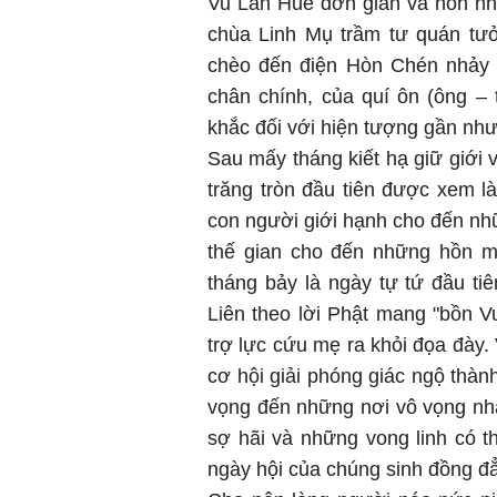
Vu Lan Huế đơn giản và hồn n
chùa Linh Mụ trầm tư quán tưở
chèo đến điện Hòn Chén nhảy m
chân chính, của quí ôn (ông – 
khắc đối với hiện tượng gần như
Sau mấy tháng kiết hạ giữ giới
trăng tròn đầu tiên được xem là
con người giới hạnh cho đến nh
thế gian cho đến những hồn m
tháng bảy là ngày tự tứ đầu tiê
Liên theo lời Phật mang "bồn V
trợ lực cứu mẹ ra khỏi đọa đà
cơ hội giải phóng giác ngộ thàn
vọng đến những nơi vô vọng nhấ
sợ hãi và những vong linh có th
ngày hội của chúng sinh đồng đ