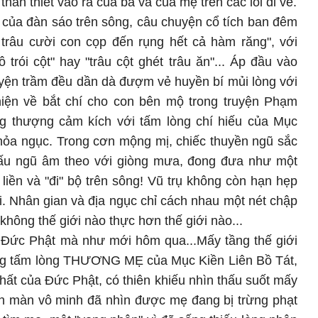
hân thiết vào ra của bà và của mẹ trên các lối đi về.
của đàn sáo trên sông, câu chuyện cổ tích ban đêm
 trâu cười con cọp đến rụng hết cả hàm răng", với
 trói cột" hay "trâu cột ghét trâu ăn"... Áp đầu vào
yện trầm đều dần dà đượm vẻ huyền bí mủi lòng với
ện về bắt chí cho con bên mộ trong truyện Phạm
 thượng cảm kích với tấm lòng chí hiếu của Mục
hỏa ngục. Trong cơn mộng mị, chiếc thuyền ngũ sắc
 tấu ngũ âm theo với giòng mưa, đong đưa như một
t liền và "đi" bộ trên sông! Vũ trụ không còn hạn hẹp
i. Nhân gian và địa ngục chỉ cách nhau một nét chập
không thế giới nào thực hơn thế giới nào...
 Đức Phật mà như mới hôm qua...Mấy tầng thế giới
bằng tấm lòng THƯƠNG MẸ của Mục Kiền Liên Bồ Tát,
hất của Đức Phật, có thiên khiếu nhìn thấu suốt mấy
vén màn vô minh đã nhìn được mẹ đang bị trừng phạt