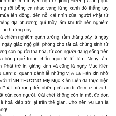
hiên như con thuyền ngược giòng Hương Giang qua
ng rồi bỗng ca nhạc vang lừng xanh đỏ thẳng tay
úa lên đồng, đến nỗi cái nhìn của người Phật tử
tiếng địa phương) quí thầy lắm khi trở nên nghiêm
 lạc hướng này.
 và chiêm nghiệm quán tưởng, rằm tháng bảy là ngày
 ngày giác ngộ giải phóng cho tất cả chúng sinh từ
ững con người tha hóa, từ con người đang sống trên
a bóng quế trong chốn ngục tù tối tăm. Ngày rằm
n Phật trở lại giảng kinh và cũng là ngày Mục Kiền
u Lan" đi quanh đảnh lễ những vị A La Hán xin nhờ
y. Với TÌNH THƯƠNG MẸ Mục Kiền Liên đã thực hiện
h Phật mở rộng đến những cõi âm ti, đem từ bi và hi
t của con người. Cái chết không còn là một đe dọa
ể hoá kiếp trở lại trên thế gian. Cho nên Vu Lan là
ẳng!