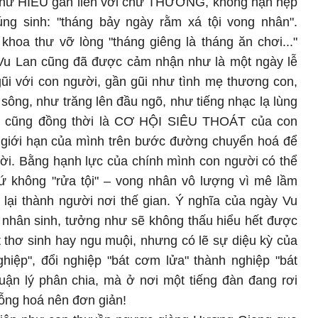
chữ HIẾU gắn liền với chữ THƯƠNG, không hạn hẹp
g sinh: "tháng bảy ngày rằm xá tội vong nhân".
hoa thư vỡ lòng "tháng giêng là tháng ăn chơi..."
 Vu Lan cũng đã được cảm nhận như là một ngày lễ
gũi với con người, gần gũi như tình mẹ thương con,
ông, như trăng lên đầu ngõ, như tiếng nhạc lạ lùng
n cũng đồng thời là CƠ HỘI SIÊU THOÁT của con
t giới hạn của mình trên bước đường chuyển hoá để
ời. Bằng hạnh lực của chính mình con người có thể
chứ không "rửa tội" – vong nhân vô lượng vì mê lầm
 lại thành người nơi thế gian. Ý nghĩa của ngày Vu
ụ nhân sinh, tưởng như sẽ không thấu hiểu hết được
t thơ sinh hay ngu muội, nhưng có lẽ sự diệu kỳ của
hiệp", đổi nghiệp "bát cơm lửa" thành nghiệp "bát
uận lý phân chia, mà ở nơi một tiếng đàn đang rơi
ng hoá nên đơn giản!