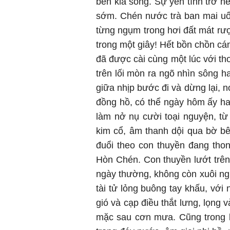
bên kia sông. Sự yên tĩnh trở n
sớm. Chén nước trà ban mai uố
từng ngụm trong hơi đất mát rượ
trong một giây! Hết bồn chồn cán
đã được cài cùng một lúc với t
trên lối mòn ra ngõ nhìn sông h
giữa nhịp bước đi và dừng lại, 
đồng hồ, có thể ngày hôm ấy ha
làm nở nụ cười toại nguyện, từ
kim cổ, âm thanh dội qua bờ bên
đuổi theo con thuyền đang tho
Hòn Chén. Con thuyền lướt trê
ngày thường, không còn xuôi ng
tài tử lỏng buông tay khấu, vớ
gió và cạp điều thắt lưng, lọng 
mặc sau cơn mưa. Cũng trong k