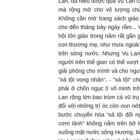
Lan, đã hiểu được qua Vu Lan 
mà rộng mở cho vô lượng chún
Không cần mở trang sách giáo k
cho đến tháng bảy ngày rằm...
hội tôn giáo trong năm rất gần 
con thương mẹ, như mưa ngoài s
trên sóng nước. Nhưng Vu La
người trên thế gian có thể vượ
giải phóng cho mình và cho ngư
"xá tội vong nhân", - "xá tội" 
phải ở chốn ngục tì vô minh trở
Lan rộng lớn bao trùm cả vũ tr
đối với những trí óc còn non nớ
bước chuyển hóa "xá tội đổi ng
cơm lành" không nằm trên bờ l
xuống mặt nước sông Hương, bỗ