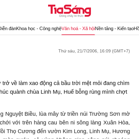
Diễn đàn
Khoa học - Công nghệ
Văn hoá - Xã hội
Nền tảng - Kiến tạo
Hồ
Thứ sáu, 21/7/2006, 16:09 (GMT+7)
 trở về làm xao động cả bầu trời mệt mỏi đang chìm
khúc quành chùa Linh Mụ, Huế bỗng rùng mình chợt
g Nguyệt Biều, lùa mây từ triền núi Trường Sơn mờ
 chới với trên hàng cau bên ni sông làng Xuân Hòa,
 đồi Thọ Cương đến vườn Kim Long, Linh Mụ, Hương