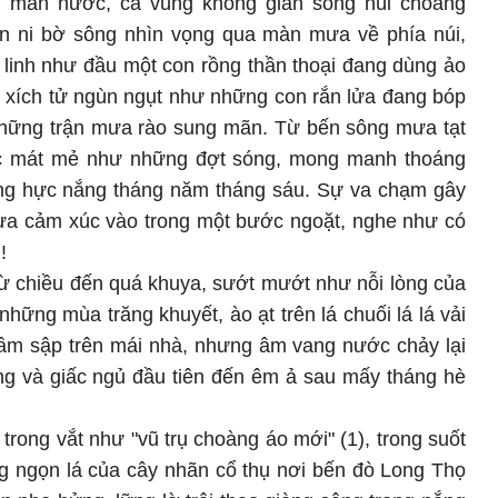
 màn nước, cả vùng không gian sông núi choáng
n ni bờ sông nhìn vọng qua màn mưa về phía núi,
linh như đầu một con rồng thần thoại đang dùng ảo
g xích tử ngùn ngụt như những con rắn lửa đang bóp
những trận mưa rào sung mãn. Từ bến sông mưa tạt
ớc mát mẻ như những đợt sóng, mong manh thoáng
hừng hực nắng tháng năm tháng sáu. Sự va chạm gây
đưa cảm xúc vào trong một bước ngoặt, nghe như có
!
ừ chiều đến quá khuya, sướt mướt như nỗi lòng của
ng mùa trăng khuyết, ào ạt trên lá chuối lá lá vải
sầm sập trên mái nhà, nhưng âm vang nước chảy lại
ùng và giấc ngủ đầu tiên đến êm ả sau mấy tháng hè
trong vắt như "vũ trụ choàng áo mới" (1), trong suốt
ng ngọn lá của cây nhãn cổ thụ nơi bến đò Long Thọ