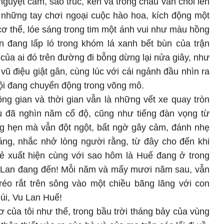
nguyệt cầm, sáo trúc, kèn và trống chầu văn chỏi lên
 những tay chơi ngoại cuộc hào hoa, kích động một
 cơ thể, lóe sáng trong tim một ánh vui như màu hồng
n đang lấp ló trong khóm lá xanh bết bùn của trận
ủa ai đó trên đường đi bỗng dừng lại nửa giây, như
vũ điệu giật gân, cùng lúc với cái ngảnh đầu nhìn ra
hội đang chuyển động trong võng mô.
ng gian và thời gian vẫn là những vết xe quay tròn
ù đã nghìn năm cổ độ, cũng như tiếng đàn vọng từ
ng hẹn mà vẫn đột ngột, bất ngờ gây cảm, đánh nhẹ
áng, nhắc nhở lòng người rằng, từ đây cho đến khi
 xuất hiện cùng với sao hôm là Huế đang ở trong
 Lan đang đến! Mỗi năm và mấy mươi năm sau, vẫn
réo rắt trên sông vào một chiều bãng lãng với con
núi, Vu Lan Huế!
ơ của tôi như thế, trong bầu trời tháng bảy của vùng