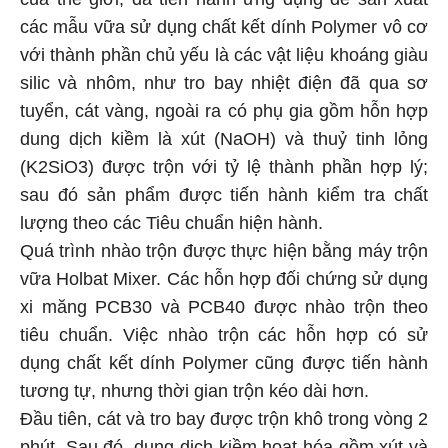
các mẫu vữa sử dụng chất kết dính Polymer vô cơ
với thành phần chủ yếu là các vật liệu khoáng giàu
silic và nhôm, như tro bay nhiệt điện đã qua sơ
tuyển, cát vàng, ngoài ra có phụ gia gồm hỗn hợp
dung dịch kiềm là xút (NaOH) và thuỷ tinh lỏng
(K2SiO3) được trộn với tỷ lệ thành phần hợp lý;
sau đó sản phẩm được tiến hành kiểm tra chất
lượng theo các Tiêu chuẩn hiện hành.
Quá trình nhào trộn được thực hiện bằng máy trộn
vữa Holbat Mixer. Các hỗn hợp đối chứng sử dụng
xi măng PCB30 và PCB40 được nhào trộn theo
tiêu chuẩn. Việc nhào trộn các hỗn hợp có sử
dụng chất kết dính Polymer cũng được tiến hành
tương tự, nhưng thời gian trộn kéo dài hơn.
Đầu tiên, cát và tro bay được trộn khô trong vòng 2
phút.
Sau đó, dung dịch kiềm hoạt hóa gồm xút và