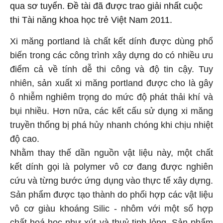
qua sơ tuyển. Đề tài đã được trao giải nhất cuộc
thi Tài năng khoa học trẻ Việt Nam 2011.
Xi măng portland là chất kết dính được dùng phổ
biến trong các công trình xây dựng do có nhiều ưu
điểm cả về tính dễ thi công và độ tin cậy. Tuy
nhiên, sản xuất xi măng
portland
được cho là gây
ô nhiễm nghiêm trọng do mức độ phát thải khí và
bụi nhiều. Hơn nữa, các kết cấu sử dụng xi măng
truyền thống bị phá hủy nhanh chóng khi chịu nhiệt
độ cao.
Nhằm thay thế dần nguồn vật liệu này, một chất
kết dính gọi là polymer vô cơ đang được nghiên
cứu và từng bước ứng dụng vào thực tế xây dựng.
Sản phẩm được tạo thành do phối hợp các vật liệu
vô cơ giàu khoáng Silic - nhôm với một số hợp
chất hoá học như xút và thuỷ tinh lỏng. Sản phẩm