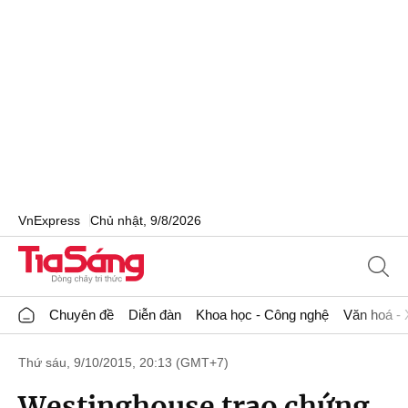
VnExpress
Chủ nhật, 9/8/2026
Chuyên đề
Diễn đàn
Khoa học - Công nghệ
Văn hoá - 
Thứ sáu, 9/10/2015, 20:13 (GMT+7)
Westinghouse trao chứng