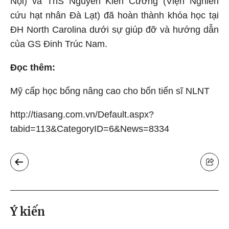
Nội) và ThS Nguyễn Kiên Cường (Viện Nghiên
cứu hạt nhân Đà Lạt) đã hoàn thành khóa học tại
ĐH North Carolina dưới sự giúp đỡ và hướng dẫn
của GS Đinh Trúc Nam.
Đọc thêm:
Mỹ cấp học bổng nâng cao cho bốn tiến sĩ NLNT
http://tiasang.com.vn
/Default.aspx?
tabid=113&CategoryID=6&News=8334
Ý kiến