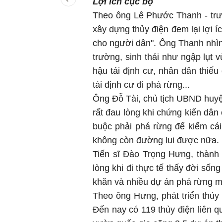
Lợi ích cục bộ
Theo ông Lê Phước Thanh - trư
xây dựng thủy điện đem lại lợi í
cho người dân". Ông Thanh nhìn
trường, sinh thái như ngập lụt v
hậu tái định cư, nhân dân thiếu
tái định cư đi phá rừng...
Ông Đỗ Tài, chủ tịch UBND huyện
rất đau lòng khi chứng kiến dân
buộc phải phá rừng để kiếm cái
không còn đường lui được nữa. H
Tiến sĩ Đào Trọng Hưng, thành
lòng khi đi thực tế thấy đời sốn
khăn và nhiều dự án phá rừng ma
Theo ông Hưng, phát triển thủy
Đến nay có 119 thủy điện liên 