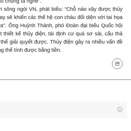
ho chúng ta nghe".
i sông ngòi VN, phát biểu: "Chỗ nào xây được thủy
ay sẽ khiến các thế hệ con cháu đối diện với tai họa
 ra". Ông Huỳnh Thành, phó Đoàn đại biểu Quốc hội
t thiết kế thủy điện, tái định cư quá sơ sài, cẩu thả
thể giải quyết được. Thủy điện gây ra nhiều vấn đề
ng thể tính được bằng tiền.