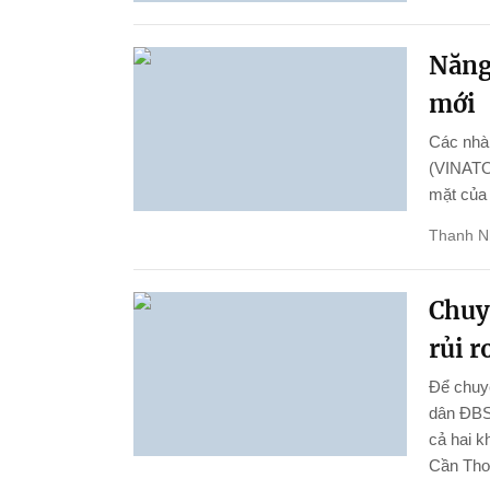
Năng 
mới
Các nhà 
(VINATOM
mặt của
Thanh N
Chuy
rủi r
Để chuyể
dân ĐBSC
cả hai k
Cần Thơ 