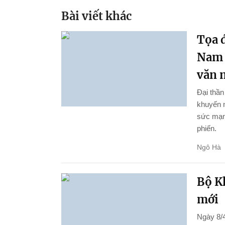
Bài viết khác
Tọa đ
Nam 
văn 
Đại thầ
khuyến n
sức mạnh
phiến.
Ngô Hà
Bộ K
mới
Ngày 8/4