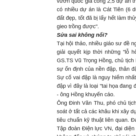
vườn quốc gia cõng 2,5 dự án th
có nhiều dự án là Cát Tiên (6 
đất đẹp, tốt đã bị lấy hết làm t
gieo trồng được".
Sửa sai không nổi?
Tại hội thảo, nhiều giáo sư đề 
giải quyết kịp thời những "lỗ 
GS.TS Vũ Trọng Hồng, chủ tịch H
sự ổn định của nền đập, thân đậ
Sự cố vai đập là nguy hiểm nhấ
đập vì đây là loại "tai họa đang
- ông Hồng khuyến cáo.
Ông Đinh Văn Thu, phó chủ tịc
soát ở tất cả các khâu khi xây d
tiêu chuẩn kỹ thuật liên quan. 
Tập đoàn Điện lực VN, đại diện