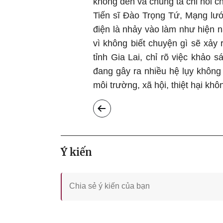
không đến và chúng ta chỉ nói c
Tiến sĩ Đào Trọng Tứ, Mạng lướ
điện là nhảy vào làm như hiện n
vì không biết chuyện gì sẽ xảy
tỉnh Gia Lai, chỉ rõ việc khảo sá
đang gây ra nhiều hệ lụy không 
môi trường, xã hội, thiệt hại khô
Ý kiến