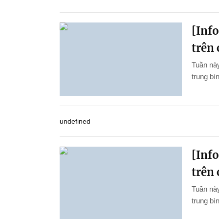
[Inf
trên 
Tuần này
trung bìn
undefined
[Inf
trên 
Tuần này
trung bì