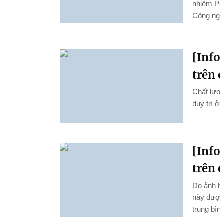
nhiệm P
Công ng
[Inf
trên 
Chất lượ
duy trì 
[Inf
trên 
Do ảnh 
này được
trung bì