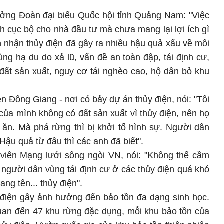
ởng Đoàn đại biểu Quốc hội tỉnh Quảng Nam: "Việc
ch cục bộ cho nhà đầu tư mà chưa mang lại lợi ích gì
 nhận thủy điện đã gây ra nhiều hậu quả xấu về môi
ùng hạ du do xả lũ, vấn đề an toàn đập, tái định cư,
 đất sản xuất, nguy cơ tái nghèo cao, hộ dân bỏ khu
 Đông Giang - nơi có bảy dự án thủy điện, nói: "Tôi
 của mình không có đất sản xuất vì thủy điện, nên họ
 ăn. Mà phá rừng thì bị khởi tố hình sự. Người dân
ậu quả từ đâu thì các anh đã biết".
 viên Mạng lưới sông ngòi VN, nói: "Không thể cầm
g người dân vùng tái định cư ở các thủy điện quá khó
ng tên... thủy điện".
 điện gây ảnh hưởng đến bảo tồn đa dạng sinh học.
quan đến 47 khu rừng đặc dụng, mỗi khu bảo tồn của