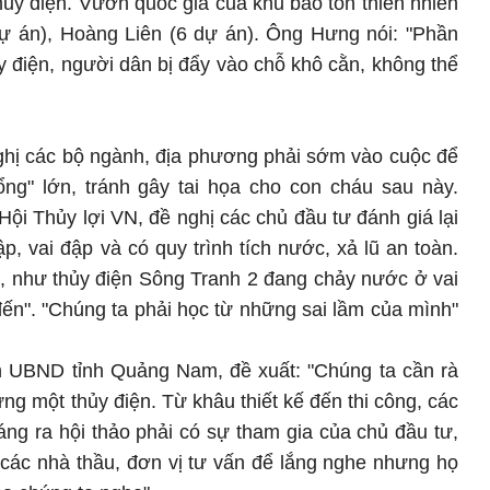
ủy điện. Vườn quốc gia của khu bảo tồn thiên nhiên
dự án), Hoàng Liên (6 dự án). Ông Hưng nói: "Phần
hủy điện, người dân bị đẩy vào chỗ khô cằn, không thể
nghị các bộ ngành, địa phương phải sớm vào cuộc để
hổng" lớn, tránh gây tai họa cho con cháu sau này.
ội Thủy lợi VN, đề nghị các chủ đầu tư đánh giá lại
p, vai đập và có quy trình tích nước, xả lũ an toàn.
t, như thủy điện Sông Tranh 2 đang chảy nước ở vai
 đến". "Chúng ta phải học từ những sai lầm của mình"
h UBND tỉnh Quảng Nam, đề xuất: "Chúng ta cần rà
ựng một thủy điện. Từ khâu thiết kế đến thi công, các
Đáng ra hội thảo phải có sự tham gia của chủ đầu tư,
 các nhà thầu, đơn vị tư vấn để lắng nghe nhưng họ