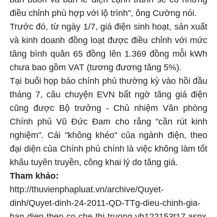
điều chỉnh phù hợp với lộ trình", ông Cường nói.
Trước đó, từ ngày 1/7, giá điện sinh hoạt, sản xuất
và kinh doanh đồng loạt được điều chỉnh với mức
tăng bình quân 65 đồng lên 1.369 đồng mỗi kWh
chưa bao gồm VAT (tương đương tăng 5%).
Tại buổi họp báo chính phủ thường kỳ vào hồi đầu
tháng 7, câu chuyện EVN bất ngờ tăng giá điện
cũng được Bộ trưởng - Chủ nhiệm Văn phòng
Chính phủ Vũ Đức Đam cho rằng "cần rút kinh
nghiệm". Cái "không khéo" của ngành điện, theo
đại diện của Chính phủ chính là việc không làm tốt
khâu tuyên truyền, công khai lý do tăng giá.
Tham khảo:
http://thuvienphapluat.vn/archive/Quyet-
dinh/Quyet-dinh-24-2011-QD-TTg-dieu-chinh-gia-
ban-dien-theo-co-che-thi-truong-vb122153t17.aspx