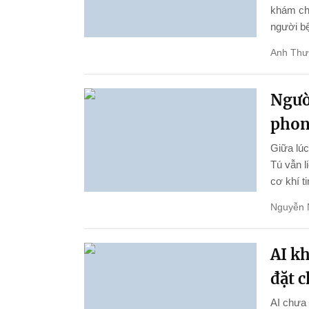
khám chữ
người bệ
Anh Thư
Ngườ
phon
Giữa lúc
Tú vẫn l
cơ khí ti
Nguyễn 
AI k
đặt 
AI chưa 