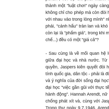
thành một "luật chơi" ngày càn
không chỉ cho phép mà còn đòi 
với nhau vào trong lòng mình" n
phái, "cánh hẩu" tràn lan và khó
còn lại là "phẩm giá", trong khi
chế...) đều có một "giá cả"?
- Sau cùng là về mối quan hệ l
giữa đại học và nhà nước. Từ
quyền, Jaspers kiên quyết đòi h
tính quốc gia, dân tộc - phải là
và ý nghĩa của đời sống đại học
đại học "việc gần gũi với thực 
hành động". Hannah Arendt, nữ tr
chống phát xít và, cùng với Jas
Trong thư ngày 9.7.1946, Arendt