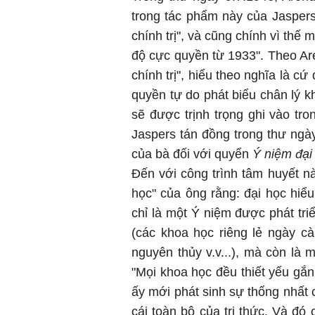
trong tác phẩm này của Jaspers.
chính trị", và cũng chính vì th
độ cực quyền từ 1933". Theo Are
chính trị", hiểu theo nghĩa là c
quyền tự do phát biểu chân lý k
sẽ được trịnh trọng ghi vào tr
Jaspers tán đồng trong thư ngà
của bà đối với quyển
Ý niệm đại
Đến với công trình tâm huyết này 
học" của ông rằng: đại học hi
chỉ là một Ý niệm được phát triển
(các khoa học riêng lẻ ngày c
nguyên thủy v.v...), mà còn là 
"Mọi khoa học đều thiết yếu gắn 
ấy mới phát sinh sự thống nhất
cái toàn bộ của tri thức. Và đó