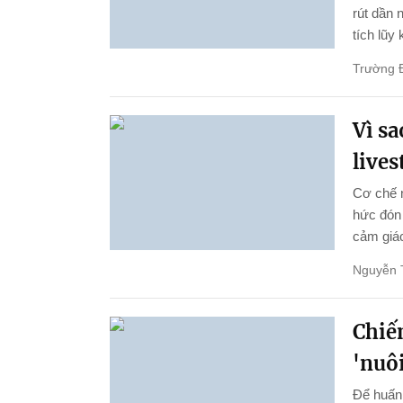
rút dần 
tích lũy
Trường 
Vì s
live
Cơ chế 
hức đón 
cảm giác
Nguyễn 
Chiến
'nuôi
Để huấn 