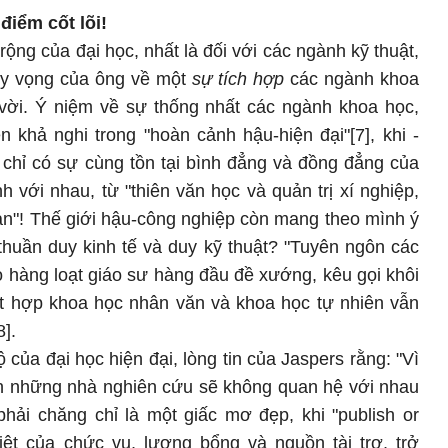
điểm cốt lõi!
ộng của đại học, nhất là đối với các ngành kỹ thuật,
 hy vọng của ông về một
sự tích hợp
các ngành khoa
vời. Ý niệm về sự thống nhất các ngành khoa học,
n khả nghi trong "hoàn cảnh hậu-hiện đại"[7], khi -
- chỉ có sự cùng tồn tại bình đẳng và đồng đẳng của
 với nhau, từ "thiên văn học và quản trị xí nghiệp,
sạn"! Thế giới hậu-công nghiệp còn mang theo mình ý
thuần duy kinh tế và duy kỹ thuật? "Tuyên ngôn các
 hàng loạt giáo sư hàng đầu đề xướng, kêu gọi khôi
ết hợp khoa học nhân văn và khoa học tự nhiên vẫn
8].
 của đại học hiện đại, lòng tin của Jaspers rằng: "Vì
n những nhà nghiên cứu sẽ không quan hệ với nhau
phải chăng chỉ là một giấc mơ đẹp, khi "publish or
liệt của chức vụ, lương bổng và nguồn tài trợ, trở