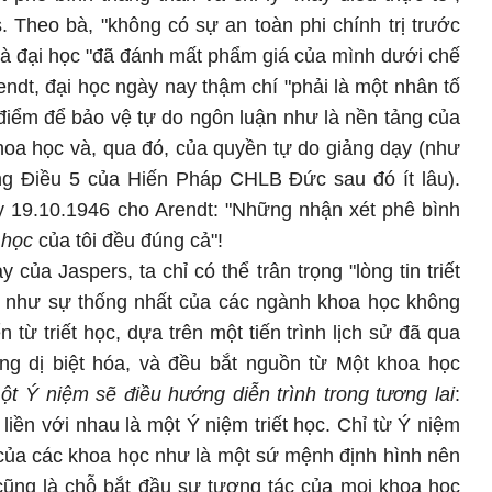
 Theo bà, "không có sự an toàn phi chính trị trước
ế mà đại học "đã đánh mất phẩm giá của mình dưới chế
ndt, đại học ngày nay thậm chí "phải là một nhân tố
ứ điểm để bảo vệ tự do ngôn luận như là nền tảng của
hoa học và, qua đó, của quyền tự do giảng dạy (như
ong Điều 5 của Hiến Pháp CHLB Đức sau đó ít lâu).
y 19.10.1946 cho Arendt: "Những nhận xét phê bình
 học
của tôi đều đúng cả"!
của Jaspers, ta chỉ có thể trân trọng "lòng tin triết
ểu như sự thống nhất của các ngành khoa học không
 từ triết học, dựa trên một tiến trình lịch sử đã qua
àng dị biệt hóa, và đều bắt nguồn từ Một khoa học
m
ột Ý niệm sẽ điều hướng diễn trình trong tương lai
:
liền với nhau là một Ý niệm triết học. Chỉ từ Ý niệm
 của các khoa học như là một sứ mệnh định hình nên
 cũng là chỗ bắt đầu sự tương tác của mọi khoa học