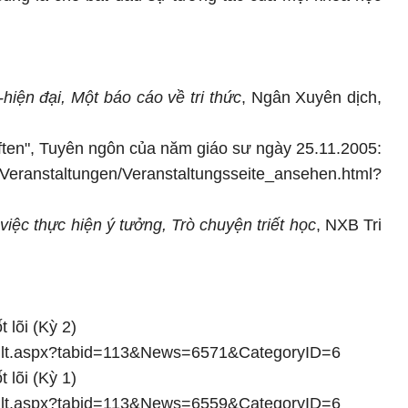
iện đại, Một báo cáo về tri thức
, Ngân Xuyên dịch,
ften", Tuyên ngôn của năm giáo sư ngày 25.11.2005:
anstaltungen/Veranstaltungsseite_ansehen.html?
việc thực hiện ý tưởng, Trò chuyện triết học
, NXB Tri
 lõi (Kỳ 2)
ault.aspx?tabid=113&News=6571&CategoryID=6
 lõi (Kỳ 1)
ault.aspx?tabid=113&News=6559&CategoryID=6