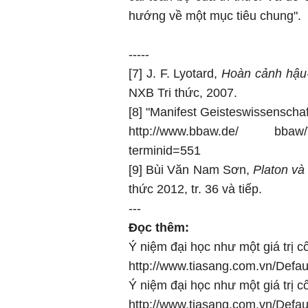
hướng về một mục tiêu chung".
-----
[7] J. F. Lyotard,
Hoàn cảnh hậu-h
NXB Tri thức, 2007.
[8] "Manifest Geisteswissenscha
http://www.bbaw.de/ bbaw/Ver
terminid=551
[9] Bùi Văn Nam Sơn,
Platon và 
thức 2012, tr. 36 và tiếp.
---
Đọc thêm:
Ý niệm đại học như một giá trị cốt
http://www.tiasang.com.vn/Def
Ý niệm đại học như một giá trị cốt
http://www.tiasang.com.vn/Def