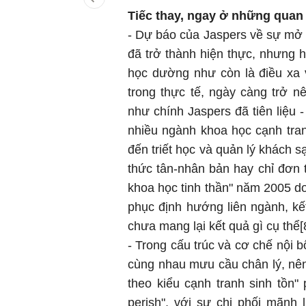
Tiếc thay, ngay ở những quan 
- Dự báo của Jaspers về sự mở r
đã trở thành hiện thực, nhưng
học dường như còn là điều xa 
trong thực tế, ngày càng trở nê
như chính Jaspers đã tiên liệu 
nhiều ngành khoa học cạnh tranh
đến triết học và quản lý khách 
thức tân-nhân bản hay chỉ đơn 
khoa học tinh thần" năm 2005 do
phục định hướng liên ngành, k
chưa mang lại kết quả gì cụ thể[
- Trong cấu trúc và cơ chế nội bộ
cùng nhau mưu cầu chân lý, nê
theo kiểu cạnh tranh sinh tồn" 
perish", với sự chi phối mãnh 