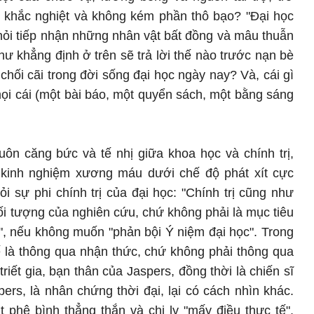
g khắc nghiệt và không kém phần thô bạo? "Đại học
hỏi tiếp nhận những nhân vật bất đồng và mâu thuẫn
hư khẳng định ở trên sẽ trả lời thế nào trước nạn bè
 chối cãi trong đời sống đại học ngày nay? Và, cái gì
 mọi cái (một bài báo, một quyển sách, một bằng sáng
uôn căng bức và tế nhị giữa khoa học và chính trị,
 kinh nghiệm xương máu dưới chế độ phát xít cực
ỏi sự phi chính trị của đại học: "Chính trị cũng như
 đối tượng của nghiên cứu, chứ không phải là mục tiêu
", nếu không muốn "phản bội Ý niệm đại học". Trong
tế là thông qua nhận thức, chứ không phải thông qua
iết gia, bạn thân của Jaspers, đồng thời là chiến sĩ
pers, là nhân chứng thời đại, lại có cách nhìn khác.
 phê bình thẳng thắn và chi ly "mấy điều thực tế",