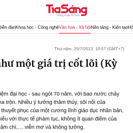
Diễn đàn
Khoa học - Công nghệ
Văn hoá - Xã hội
Nền tảng - Kiến tạo
Hồ
Thứ năm, 25/7/2013, 10:57 (GMT+7)
hư một giá trị cốt lõi (Kỳ
iệm đại học - sau ngót 70 năm, với bao nước chảy
a trộn. Nhiều ý tưởng thâm thúy, sôi nổi của
 thuyết phục của một cương lĩnh giáo dục nhân bản,
hiếu với thực tế phàm tục, không ít quan điểm của
thậm chí,… viễn mơ và không tưởng.