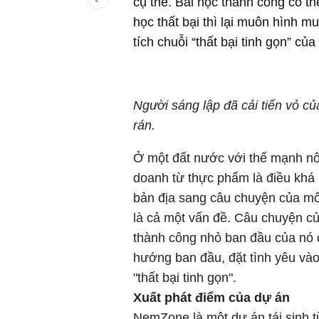
cụ thể. Bài học thành công có th
học thất bại thì lại muôn hình m
tích chuỗi “thất bại tinh gọn” c
Người sáng lập đã cải tiến vỏ c
rán.
Ở một đất nước với thế mạnh nôn
doanh từ thực phẩm là điều khá 
bản địa sang câu chuyện của mô
là cả một vấn đề. Câu chuyện c
thành công nhỏ ban đầu của nó 
hướng ban đầu, đặt tình yêu và
"thất bại tinh gọn".
Xuất phát điểm của dự án
NemZone là một dự án tái sinh từ