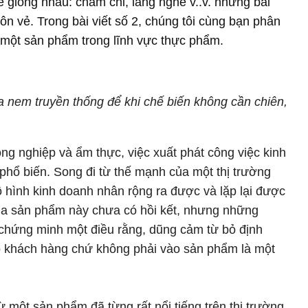
ể giống nhau: chăm chỉ, lắng nghe v..v. nhưng bài
uôn vẻ. Trong bài viết số 2, chúng tôi cùng bạn phân
ủa một sản phẩm trong lĩnh vực thực phẩm.
ủa nem truyền thống để khi chế biến không cần chiên,
g nghiệp và ẩm thực, việc xuất phát công việc kinh
phổ biến. Song đi từ thế mạnh của một thị trường
 hình kinh doanh nhân rộng ra được và lặp lại được
ủa sản phẩm này chưa có hồi kết, nhưng những
chứng minh một điều rằng, dũng cảm từ bỏ định
o khách hàng chứ không phải vào sản phẩm là một
 một sản phẩm đã từng rất nổi tiếng trên thị trường