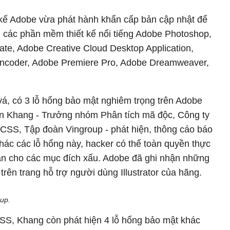
 kế Adobe vừa phát hành khẩn cấp bản cập nhật để
 các phần mềm thiết kế nổi tiếng Adobe Photoshop,
ate, Adobe Creative Cloud Desktop Application,
ncoder, Adobe Premiere Pro, Adobe Dreamweaver,
á, có 3 lỗ hổng bảo mật nghiêm trọng trên Adobe
Văn Khang - Trưởng nhóm Phân tích mã độc, Công ty
SS, Tập đoàn Vingroup - phát hiện, thông cáo báo
thác các lỗ hổng này, hacker có thể toàn quyền thực
hân cho các mục đích xấu. Adobe đã ghi nhận những
rên trang hỗ trợ người dùng Illustrator của hãng.
up.
nCSS, Khang còn phát hiện 4 lỗ hổng bảo mật khác