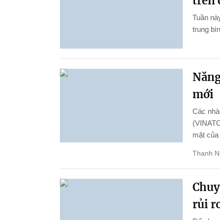
trên 
Tuần này
trung bì
Năng 
mới
Các nhà 
(VINATOM
mặt của
Thanh N
Chuy
rủi r