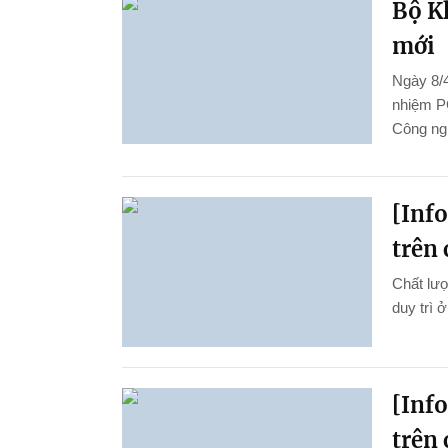
Bộ K
mới
Ngày 8/4
nhiệm P
Công ng
[Inf
trên 
Chất lượ
duy trì 
[Inf
trên 