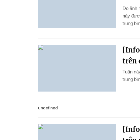
Do ảnh 
này được
trung bì
[Inf
trên 
Tuần này
trung bìn
undefined
[Inf