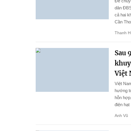
Để chuyể
dân ĐBSC
cả hai k
Cần Thơ 
Thanh 
Sau 9
khuy
Việt
Việt Nam
hướng tớ
hỗn hợp,
điện hạt
Anh Vũ