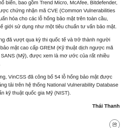
hổ biến, bao gồm Trend Micro, McAfee, Bitdefender,
được chứng nhận mã CVE (Common Vulnerabilities
uẩn hóa cho các lỗ hổng bảo mật trên toàn cầu,
hế giới sử dụng như một tiêu chuẩn tư vấn bảo mật.
g đã vượt qua kỳ thi quốc tế và trở thành người
ỉ bảo mật cao cấp GREM (Kỹ thuật dịch ngược mã
g SANS (Mỹ), được xem là mơ ước của rất nhiều
.
ộng, VinCSS đã công bố 54 lỗ hổng bảo mật được
 tải trên hệ thống National Vulnerability Database
ẩn kỹ thuật quốc gia Mỹ (NIST).
Thái Thanh