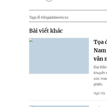
Tags:
lỗ hổng
adobe
vincss
Bài viết khác
Tọa đ
Nam 
văn 
Đại thầ
khuyến n
sức mạnh
phiến.
Ngô Hà