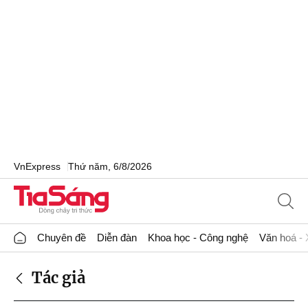
VnExpress
Thứ năm, 6/8/2026
Chuyên đề
Diễn đàn
Khoa học - Công nghệ
Văn hoá - 
Tác giả