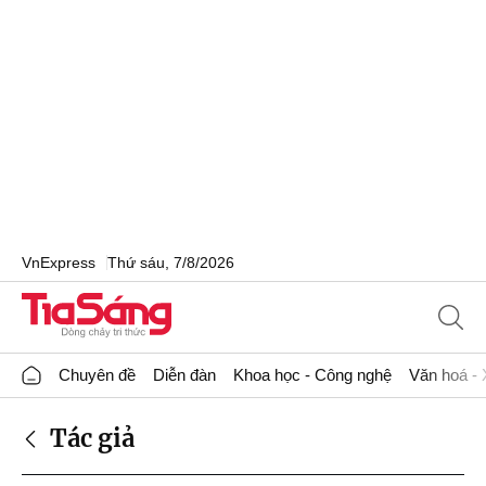
VnExpress
Thứ sáu, 7/8/2026
Chuyên đề
Diễn đàn
Khoa học - Công nghệ
Văn hoá - 
Tác giả