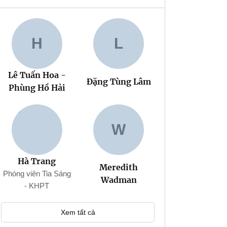
H
L
Lê Tuấn Hoa -
Đặng Tùng Lâm
Phùng Hồ Hải
W
Hà Trang
Meredith
Phóng viên Tia Sáng
Wadman
- KHPT
Xem tất cả