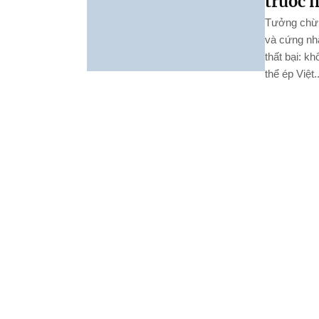
trước 
Tưởng chừn
và cứng nh
thất bại: k
thể ép Việt..