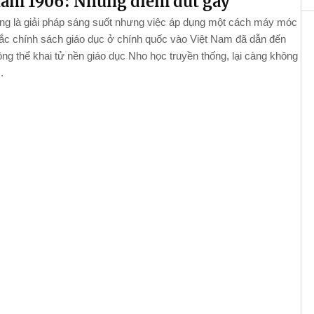
năm 1906: Những điểm đứt gãy
g là giải pháp sáng suốt nhưng việc áp dụng một cách máy móc
ắc chính sách giáo dục ở chính quốc vào Việt Nam đã dẫn đến
hông thể khai tử nền giáo dục Nho học truyền thống, lại càng không
.