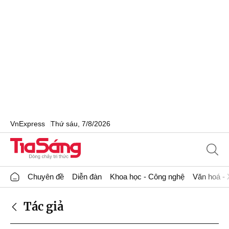
VnExpress
Thứ sáu, 7/8/2026
Chuyên đề
Diễn đàn
Khoa học - Công nghệ
Văn hoá - 
Tác giả