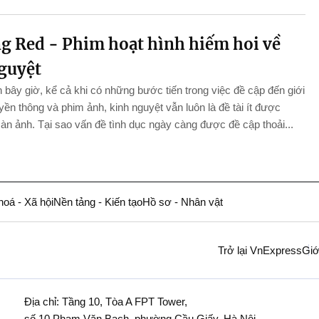
g Red - Phim hoạt hình hiếm hoi về
guyệt
 bây giờ, kể cả khi có những bước tiến trong việc đề cập đến giới
ruyền thông và phim ảnh, kinh nguyệt vẫn luôn là đề tài ít được
n ảnh. Tại sao vấn đề tình dục ngày càng được đề cập thoải...
hoá - Xã hội
Nền tảng - Kiến tạo
Hồ sơ - Nhân vật
Trở lại VnExpress
Giớ
Địa chỉ: Tầng 10, Tòa A FPT Tower,
số 10 Phạm Văn Bạch, phường Cầu Giấy, Hà Nội