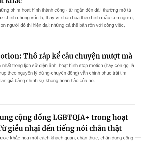
ật khác
ững phim hoạt hình thành công - từ ngắn đến dài, thường mô tả
ư chính chúng vốn là, thay vì nhân hóa theo hình mẫu con người,
 con người đô thị hiện đại: những cá thể bận rộn với công việc,
otion: Thô ráp kể câu chuyện mượt mà
nhất trong lịch sử điện ảnh, hoạt hình stop motion (hay còn gọi là
hụp theo nguyên lý dừng-chuyển động) vẫn chinh phục trái tim
hán giả bằng chính sự không hoàn hảo của nó.
ung cộng đồng LGBTQIA+ trong hoạt
Từ giễu nhại đến tiếng nói chân thật
được khắc họa một cách khách quan, chân thực, chân dung cộng