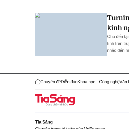
Turnin
kinh n
Cho đến tận
tính trên t
nhắc đến mà
Chuyên đề
Diễn đàn
Khoa học - Công nghệ
Văn 
Tia Sáng
Chuyên trang tri thức của VnExpress