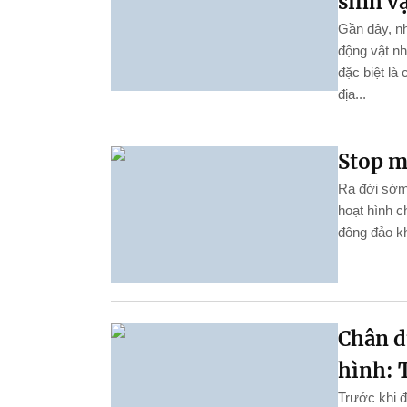
sinh v
Gần đây, nh
động vật nh
đặc biệt là
địa...
Stop m
Ra đời sớm 
hoạt hình c
đông đảo k
Chân d
hình: 
Trước khi 