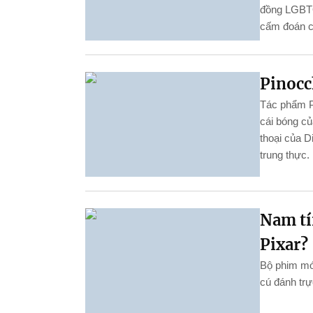
đồng LGBTQI
cấm đoán c
Pinocc
Tác phẩm Pi
cái bóng c
thoại của D
trung thực.
Nam tí
Pixar?
Bộ phim mới
cú đánh trự