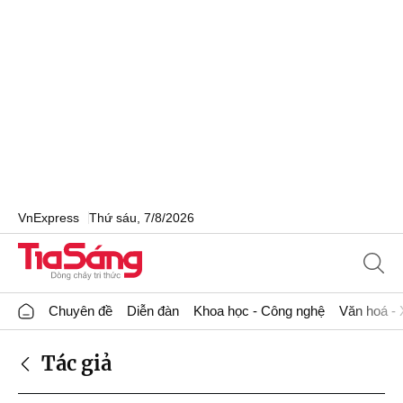
VnExpress
Thứ sáu, 7/8/2026
Chuyên đề
Diễn đàn
Khoa học - Công nghệ
Văn hoá - 
Tác giả