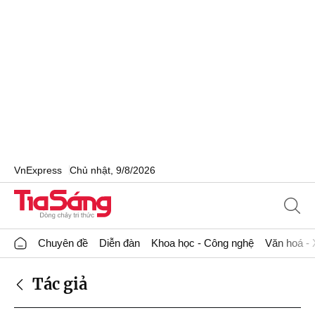
VnExpress
Chủ nhật, 9/8/2026
Chuyên đề
Diễn đàn
Khoa học - Công nghệ
Văn hoá - 
Tác giả