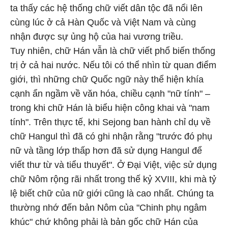
ta thấy các hệ thống chữ viết dân tộc đã nổi lên
cùng lúc ở cả Hàn Quốc và Việt Nam và cùng
nhận được sự ủng hộ của hai vương triều.
Tuy nhiên, chữ Hán vẫn là chữ viết phổ biến thống
trị ở cả hai nước. Nếu tôi có thể nhìn từ quan điểm
giới, thì những chữ Quốc ngữ này thể hiện khía
cạnh ẩn ngầm về văn hóa, chiều cạnh "nữ tính" –
trong khi chữ Hán là biểu hiện công khai và "nam
tính". Trên thực tế, khi Sejong ban hành chỉ dụ về
chữ Hangul thì đã có ghi nhận rằng "trước đó phụ
nữ và tầng lớp thấp hơn đã sử dụng Hangul để
viết thư từ và tiểu thuyết". Ở Đại Việt, việc sử dụng
chữ Nôm rộng rãi nhất trong thế kỷ XVIII, khi mà tỷ
lệ biết chữ của nữ giới cũng là cao nhất. Chúng ta
thường nhớ đến bản Nôm của "Chinh phụ ngâm
khúc" chứ không phải là bản gốc chữ Hán của