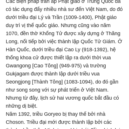
Các biện pháp trấn áp Phật giáo ở Trung Quốc đã
có tác dụng đẩy nhiều nhà sư đến Việt Nam, do đó
dưới triều đại Lý và Trần (1009-1400), Phật giáo
duy trì vị thế quốc giáo. Nhưng cũng vào năm
1070, đền thờ Khổng Tử được xây dựng ở Thăng
Long, nối tiếp bởi việc thành lập Quốc Tử Giám. Ở
Hàn Quốc, dưới triều đại Cao Ly (918-1392), hệ
thống khoa cử được thiết lập ra dưới thời vua
Gwangong [Cao Tông] (949-975) và trường
Gukjagam được thành lập dưới triều vua
Seongjong [Thành Tông] (1083-1094), do đó gần
như song song với sự phát triển ở Việt Nam.
Nhưng từ đây, lịch sử hai vương quốc bắt đầu có
những dị biệt.
Năm 1392, triều Goryeo bị thay thế bởi nhà
Choson. Triều đại mới được thành lập bởi các