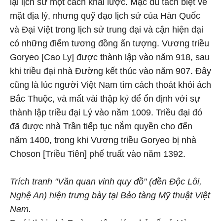
lại lịch sử một cách khái lược. Mặc dù tách biệt về
mặt địa lý, nhưng quỹ đạo lịch sử của Hàn Quốc
và Đại Việt trong lịch sử trung đại và cận hiện đại
có những điểm tương đồng ấn tượng. Vương triều
Goryeo [Cao Ly] được thành lập vào năm 918, sau
khi triều đại nhà Đường kết thúc vào năm 907. Đây
cũng là lúc người Việt Nam tìm cách thoát khỏi ách
Bắc Thuộc, và mất vài thập kỷ để ổn định với sự
thành lập triều đại Lý vào năm 1009. Triều đại đó
đã được nhà Trần tiếp tục nắm quyền cho đến
năm 1400, trong khi Vương triều Goryeo bị nhà
Choson [Triều Tiên] phế truất vào năm 1392.
Trích tranh "Văn quan vinh quy đồ" (đền Độc Lôi,
Nghệ An) hiện trưng bày tại Bảo tàng Mỹ thuật Việt
Nam.