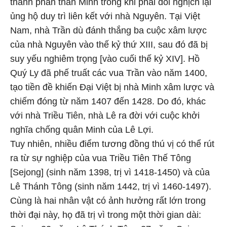
thành phần thân Minh trong khi phái đối nghịch lại
ủng hộ duy trì liên kết với nhà Nguyên. Tại Việt
Nam, nhà Trần dù đánh thắng ba cuộc xâm lược
của nhà Nguyên vào thế kỷ thứ XIII, sau đó đã bị
suy yếu nghiêm trọng [vào cuối thế kỷ XIV]. Hồ
Quý Ly đã phế truất các vua Trần vào năm 1400,
tạo tiền đề khiến Đại Việt bị nhà Minh xâm lược và
chiếm đóng từ năm 1407 đến 1428. Do đó, khác
với nhà Triều Tiên, nhà Lê ra đời với cuộc khởi
nghĩa chống quân Minh của Lê Lợi.
Tuy nhiên, nhiều điểm tương đồng thú vị có thể rút
ra từ sự nghiệp của vua Triều Tiên Thế Tông
[Sejong] (sinh năm 1398, trị vì 1418-1450) và của
Lê Thánh Tông (sinh năm 1442, trị vì 1460-1497).
Cùng là hai nhân vật có ảnh hưởng rất lớn trong
thời đại này, họ đã trị vì trong một thời gian dài: