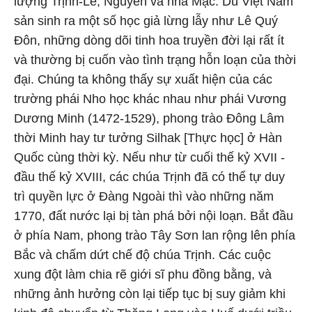
lượng Trịnh-Lê, Nguyễn và nhà Mạc. Dù Việt Nam
sản sinh ra một số học giả lừng lẫy như Lê Quý
Đôn, những dòng dõi tinh hoa truyền đời lại rất ít
và thường bị cuốn vào tình trạng hỗn loạn của thời
đại. Chúng ta không thấy sự xuất hiện của các
trường phái Nho học khác nhau như phái Vương
Dương Minh (1472-1529), phong trào Đông Lâm
thời Minh hay tư tưởng Silhak [Thực học] ở Hàn
Quốc cùng thời kỳ. Nếu như từ cuối thế kỷ XVII -
đầu thế kỷ XVIII, các chúa Trịnh đã có thể tự duy
trì quyền lực ở Đàng Ngoài thì vào những năm
1770, đất nước lại bị tàn phá bởi nội loạn. Bắt đầu
ở phía Nam, phong trào Tây Sơn lan rộng lên phía
Bắc và chấm dứt chế độ chúa Trịnh. Các cuộc
xung đột làm chia rẽ giới sĩ phu đồng bằng, và
những ảnh hưởng còn lại tiếp tục bị suy giảm khi