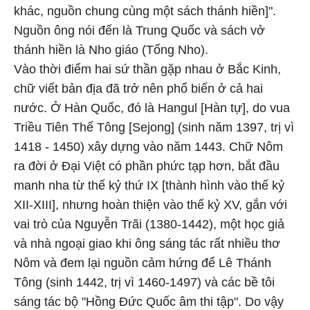
khác, nguồn chung cùng một sách thánh hiền]".
Nguồn ông nói đến là Trung Quốc và sách vở
thánh hiền là Nho giáo (Tống Nho).
Vào thời điểm hai sứ thần gặp nhau ở Bắc Kinh,
chữ viết bản địa đã trở nên phổ biến ở cả hai
nước. Ở Hàn Quốc, đó là Hangul [Hàn tự], do vua
Triều Tiên Thế Tông [Sejong] (sinh năm 1397, trị vì
1418 - 1450) xây dựng vào năm 1443. Chữ Nôm
ra đời ở Đại Việt có phần phức tạp hơn, bắt đầu
manh nha từ thế kỷ thứ IX [thành hình vào thế kỷ
XII-XIII], nhưng hoàn thiện vào thế kỷ XV, gắn với
vai trò của Nguyễn Trãi (1380-1442), một học giả
và nhà ngoại giao khi ông sáng tác rất nhiều thơ
Nôm và đem lại nguồn cảm hứng để Lê Thánh
Tông (sinh 1442, trị vì 1460-1497) và các bề tôi
sáng tác bộ "Hồng Đức Quốc âm thi tập". Do vậy