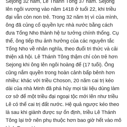
Sejong 32 năm, Lê Thánh Tông 37 năm. Sejong
lên ngôi vương vào năm 1418 ở tuổi 22, khi triều
đại vẫn còn non trẻ. Trong 32 năm trị vì của mình,
ông đã củng cố quyền lực nhà nước bằng cách
đưa Tống Nho thành hệ tư tưởng chính thống. Cụ
thể, ông tiếp thu ảnh hưởng của các nguyên tắc
Tống Nho về nhân nghĩa, theo đuổi tri thức và cải
thiện xã hội. Lê Thánh Tông thậm chí còn trẻ hơn
Sejong khi ông lên ngôi hoàng đế (17 tuổi). Ông
cũng nắm quyền trong hoàn cảnh bấp bênh hơn
nhiều: khác với triều Choson, 20 năm cai trị kéo
dài của nhà Minh đã phá hủy mọi tài liệu dùng làm
cơ sở để một triều đại ngoại tộc mới lên như triều
Lê có thể cai trị đất nước. Hệ quả ngược kéo theo
là sau khi giành được sự ổn định, triều Lê Thánh
Tông lại trở nên phụ thuộc hơn bao giờ hết vào mô