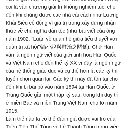
coi là văn chương giải trí không nghiêm túc, cho
đến khi chúng được các nhà cải cách như Lương
Khải Siêu cổ động vì giá trị trong xây dựng nhận
thức về chủ nghĩa dân tộc (như bài viết của ông
năm 1902: "Luận về quan hệ giữa tiểu thuyết với
quản trị xã hội"/論小說與群治之關係). Chữ Hán
vẫn là ngôn ngữ viết của giới tinh hoa Hàn Quốc
và Việt Nam cho đến thế kỷ XX vì đây là ngôn ngữ
của hệ thống giáo dục và cụ thể hơn là các kỳ thi
tuyển chọn quan lại. Các kỳ thi này đã tồn tại cho
đến khi bị bãi bỏ vào năm 1894 tại Hàn Quốc, ở
Trung Quốc gần một thập kỷ sau, trong khi duy trì
ở miền Bắc và miền Trung Việt Nam cho tới năm
1915.
Làm thế nào ta có thể đánh giá được vai trò của
Triều Tiên Thế Tông và Lê Thánh Tông trong việc