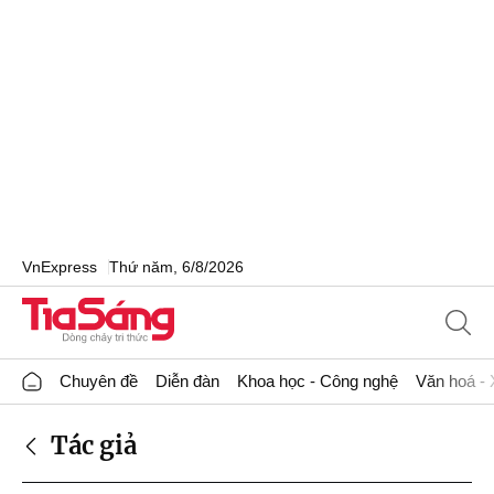
VnExpress
Thứ năm, 6/8/2026
Chuyên đề
Diễn đàn
Khoa học - Công nghệ
Văn hoá - 
Tác giả