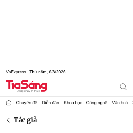
VnExpress
Thứ năm, 6/8/2026
Chuyên đề
Diễn đàn
Khoa học - Công nghệ
Văn hoá - 
Tác giả