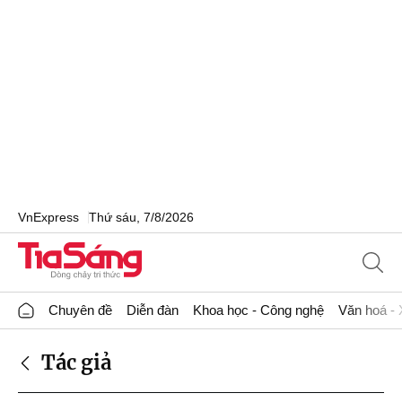
VnExpress
Thứ sáu, 7/8/2026
Chuyên đề
Diễn đàn
Khoa học - Công nghệ
Văn hoá - 
Tác giả