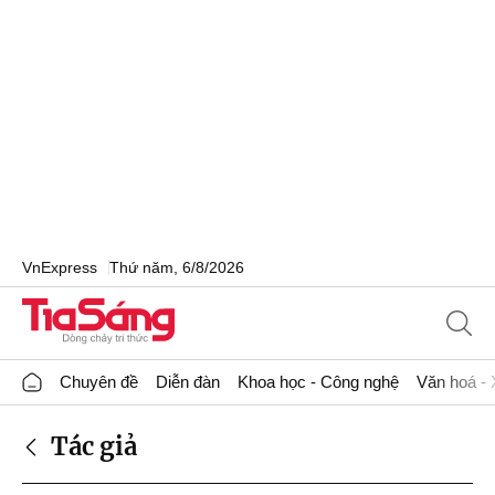
VnExpress
Thứ năm, 6/8/2026
Chuyên đề
Diễn đàn
Khoa học - Công nghệ
Văn hoá - 
Tác giả