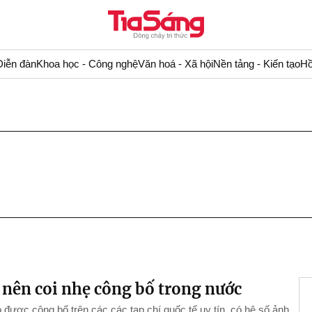
Diễn đàn
Khoa học - Công nghệ
Văn hoá - Xã hội
Nền tảng - Kiến tạo
Hồ
nên coi nhẹ công bố trong nước
 được công bố trên các các tạp chí quốc tế uy tín, có hệ số ảnh