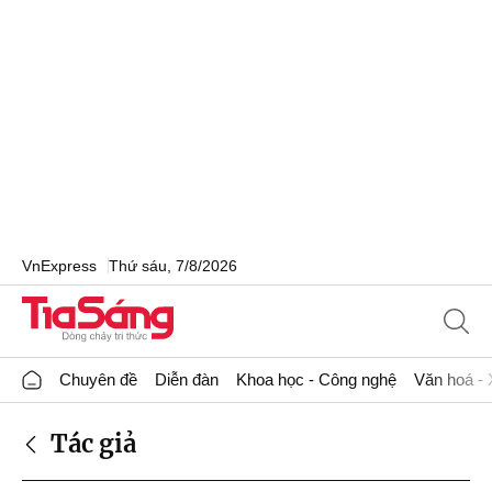
VnExpress
Thứ sáu, 7/8/2026
Chuyên đề
Diễn đàn
Khoa học - Công nghệ
Văn hoá - 
Tác giả