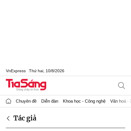
VnExpress
Thứ hai, 10/8/2026
Chuyên đề
Diễn đàn
Khoa học - Công nghệ
Văn hoá - 
Tác giả