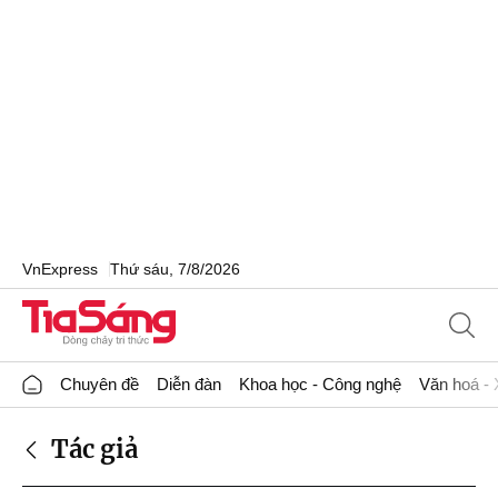
VnExpress
Thứ sáu, 7/8/2026
Chuyên đề
Diễn đàn
Khoa học - Công nghệ
Văn hoá - 
Tác giả