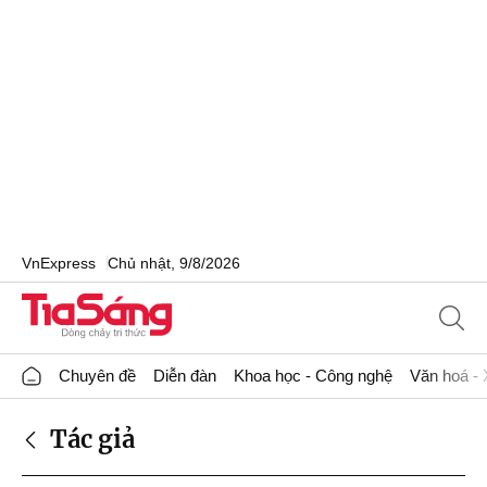
VnExpress
Chủ nhật, 9/8/2026
Chuyên đề
Diễn đàn
Khoa học - Công nghệ
Văn hoá - 
Tác giả