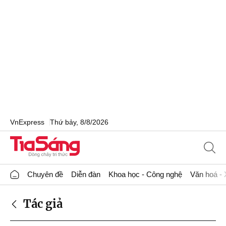
VnExpress
Thứ bảy, 8/8/2026
Chuyên đề
Diễn đàn
Khoa học - Công nghệ
Văn hoá - 
Tác giả