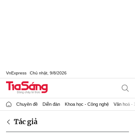
VnExpress
Chủ nhật, 9/8/2026
Chuyên đề
Diễn đàn
Khoa học - Công nghệ
Văn hoá - 
Tác giả