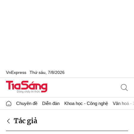
VnExpress
Thứ sáu, 7/8/2026
Chuyên đề
Diễn đàn
Khoa học - Công nghệ
Văn hoá - 
Tác giả