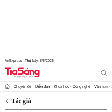
VnExpress
Thứ bảy, 8/8/2026
Chuyên đề
Diễn đàn
Khoa học - Công nghệ
Văn hoá - 
Tác giả