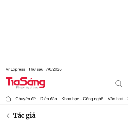
VnExpress
Thứ sáu, 7/8/2026
Chuyên đề
Diễn đàn
Khoa học - Công nghệ
Văn hoá - 
Tác giả