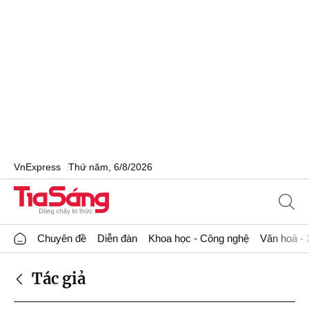
VnExpress
Thứ năm, 6/8/2026
Chuyên đề
Diễn đàn
Khoa học - Công nghệ
Văn hoá - 
Tác giả