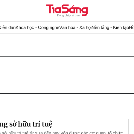
Diễn đàn
Khoa học - Công nghệ
Văn hoá - Xã hội
Nền tảng - Kiến tạo
Hồ
ng sở hữu trí tuệ
 sở hữu trí tuệ từ xưa đến nay vốn được các cơ quan, tổ chức